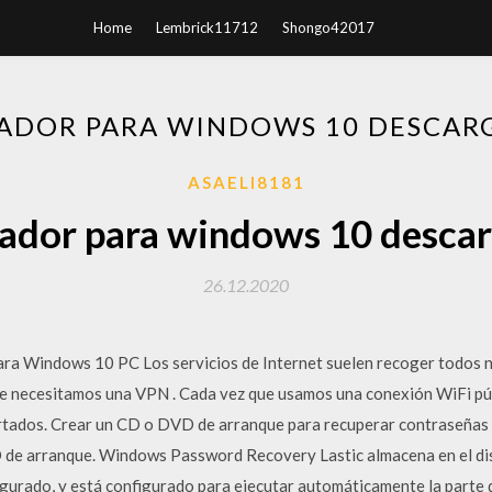
Home
Lembrick11712
Shongo42017
ADOR PARA WINDOWS 10 DESCARG
ASAELI8181
dor para windows 10 descar
26.12.2020
ara Windows 10 PC Los servicios de Internet suelen recoger todos 
e necesitamos una VPN . Cada vez que usamos una conexión WiFi púb
cortados. Crear un CD o DVD de arranque para recuperar contraseñas
 de arranque. Windows Password Recovery Lastic almacena en el di
igurado, y está configurado para ejecutar automáticamente la parte