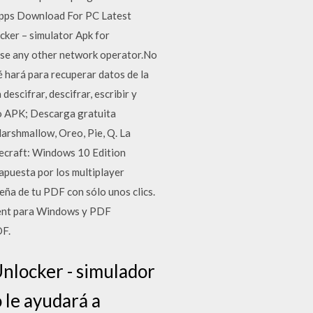
Apps Download For PC Latest
ker – simulator Apk for
use any other network operator.No
 hará para recuperar datos de la
scifrar, descifrar, escribir y
vo APK; Descarga gratuita
arshmallow, Oreo, Pie, Q. La
necraft: Windows 10 Edition
 apuesta por los multiplayer
eña de tu PDF con sólo unos clics.
ment para Windows y PDF
DF.
nlocker - simulador
 le ayudará a