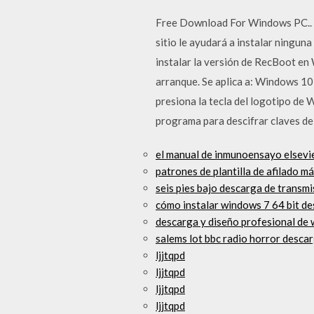
Free Download For Windows PC.. D
sitio le ayudará a instalar ningun
instalar la versión de RecBoot en
arranque. Se aplica a: Windows 10
presiona la tecla del logotipo de
programa para descifrar claves d
el manual de inmunoensayo elsevie
patrones de plantilla de afilado m
seis pies bajo descarga de transmi
cómo instalar windows 7 64 bit de
descarga y diseño profesional de 
salems lot bbc radio horror descar
ljjtqpd
ljjtqpd
ljjtqpd
ljjtqpd