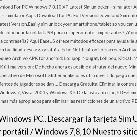
wnload For PC Windows 7,8,10,XP Latest Sim unlocker – simulator 
r – simulator Apps Download for PC Full Version.Download Sim unloc
test Version.Easily sim unlock your smartphone/tablet so you can 
desbloquear la unidad USB para recuperar datos importantes? ¿Y qué
a contraseña? Aquí EaseUS ofrece métodos eficaces para ayudarle a de
n facilidad. descarga gratuita Echo Notificaiton Lockscreen Archi
eo Archivo APK for android: Lollipop, Nougat, Lollipop, KitKat, M
K última versión: De hecho ahora es posible disfrutar del nuevo Mi
operativo de Microsoft. Slither Snake.io es otro divertido juego que
ientos de jugadores se dan … Descarga Gratuita. Eliminar la contras
ndows 7, Vista, 2003 y Windows XP. De la lista anterior, PDFele
as más apropiados para eliminar las restricciones de un archivo P
indows PC.. Descargar la tarjeta Sim U
 portátil / Windows 7,8,10 Nuestro sitio