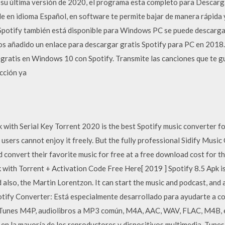
 su última versión de 2020, el programa esta completo para Descarg
ble en idioma Español, en software te permite bajar de manera rápida y
as Spotify también está disponible para Windows PC se puede descarg
 añadido un enlace para descargar gratis Spotify para PC en 2018.
gratis en Windows 10 con Spotify. Transmite las canciones que te gu
ucción ya
 with Serial Key Torrent 2020 is the best Spotify music converter fo
sers cannot enjoy it freely. But the fully professional Sidify Music
d convert their favorite music for free at a free download cost for th
ith Torrent + Activation Code Free Here[ 2019 ] Spotify 8.5 Apk i
lso, the Martin Lorentzon. It can start the music and podcast, and 
tify Converter: Está especialmente desarrollado para ayudarte a c
Tunes M4P, audiolibros a MP3 común, M4A, AAC, WAV, FLAC, M4B, et
 en la mayoría de los reproductores y dispositivos multimedia. Tune