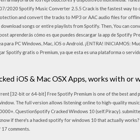
7/2020 Spotify Music Converter 2.5.5 Crack is the fastest way to 
tection and convert the tracks to MP3 or AAC audio files for offlin
to download songs or entire playlists from Spotify. Then, You can c
post aprenderás cómo es que puedes descargar la app de Spotify Pre
sea para PC Windows, Mac, iOS o Android. ¡ENTRA! INICIAMOS: Mu
ar Spotify gratis o Premium, ya que esta es una plataforma o servid
cked iOS & Mac OSX Apps, works with or wi
ent [32-bit or 64-bit] Free Spotify Premium is one of the best and 
 window. The full version allows listening online to high-quality music
00000+. QuestionSpotify Cracked Windows 10 (self.Piracy). submitte
if there's a hacked spotify for windows 10 that actually works? I
k? 17 comments.