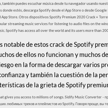
ón, también puedes escuchar música desde tu navegador usando nuest
és donde estés, descarga Spotify desde el App Store o desde Google 
l App Store. Otros dispositivos Spotify Premium 2020 Crack + Torren
ular streaming music services for listening to audio files on the win
usic. Spotify has access all over the world and its users more than 2
ás notable de estos crack de Spotify pr
uchos de ellos no funcionan y muchos de 
riesgo en la forma de descargar varios p
confianza y también la cuestión de la pe
terísticas de la grieta de Spotify prem
 that gives you access to millions of songs. Sidify Music Converter
их любимых треков и плейлистов из Spotify. Говоря проще, вы 