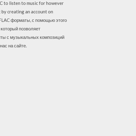
C to listen to music for however
by creating an account on
и FLAC форматы, с помощью этого
, который позволяет
щиты с музыкальных композиций
нас на сайте.