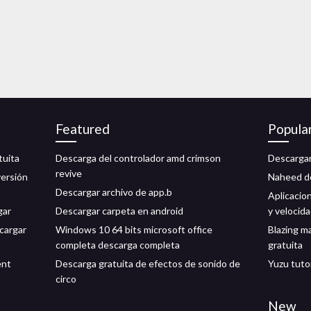
Featured
Popula
tuita
Descarga del controlador amd crimson
Descargar
revive
versión
Naheed de
Descargar archivo de app.b
Aplicacio
gar
Descargar carpeta en android
y velocid
scargar
Windows 10 64 bits microsoft office
Blazing m
completa descarga completa
gratuita
ent
Descarga gratuita de efectos de sonido de
Yuzu tuto
circo
New