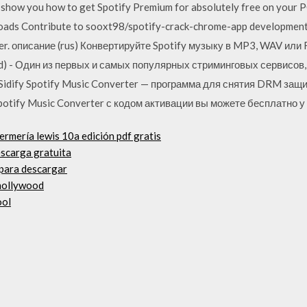
I show you how to get Spotify Premium for absolutely free on your P
oads Contribute to sooxt98/spotify-crack-chrome-app development 
ter. описание (rus) Конвертируйте Spotify музыку в MP3, WAV ил
ed) - Один из первых и самых популярных стриминговых сервисов
idify Spotify Music Converter — программа для снятия DRM за
Spotify Music Converter с кодом активации вы можете бесплатно у 
ermería lewis 10a edición pdf gratis
escarga gratuita
para descargar
 hollywood
ool