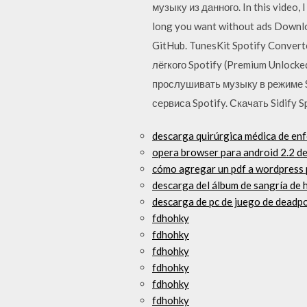
музыку из данного. In this video, 
long you want without ads Downl
GitHub. TunesKit Spotify Conver
лёгкого Spotify (Premium Unlock
прослушивать музыку в режиме S
сервиса Spotify. Скачать Sidify 
descarga quirúrgica médica de enf
opera browser para android 2.2 d
cómo agregar un pdf a wordpress 
descarga del álbum de sangría de
descarga de pc de juego de deadp
fdhohky
fdhohky
fdhohky
fdhohky
fdhohky
fdhohky