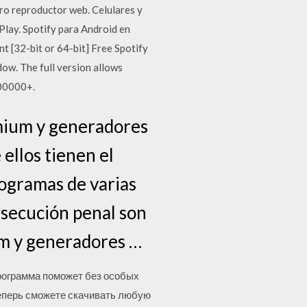
ro reproductor web. Celulares y
Play. Spotify para Android en
t [32-bit or 64-bit] Free Spotify
dow. The full version allows
000000+.
emium y generadores
ellos tienen el
rogramas de varias
rsecución penal son
ium y generadores …
 - программа поможет без особых
теперь сможете скачивать любую