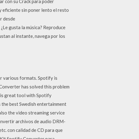
ar con su Crack para poder
 eficiente sin poner lento el resto
ar desde
 ¿Le gusta la música? Reproduce
stan al instante, navega por los
r various formats. Spotify is
 Converter has solved this problem
is great tool with Spotify
s the best Swedish entertainment
also the video streaming service
onvertir archivos de audio DRM-
c. con calidad de CD para que
sKit Spotify Converter para