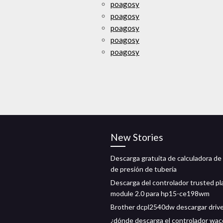
poagosy
poagosy
poagosy
poagosy
poagosy
New Stories
Descarga gratuita de calculadora de
de presión de tubería
Descarga del controlador trusted pl
module 2.0 para hp15-ce198wm
Brother dcpl2540dw descargar driv
¿dónde descarga el controlador wa