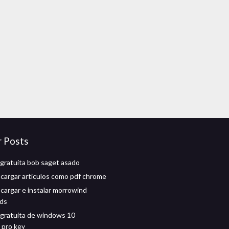
r Posts
gratuita bob saget asado
argar artículos como pdf chrome
argar e instalar morrowind
ds
gratuita de windows 10
 pro key