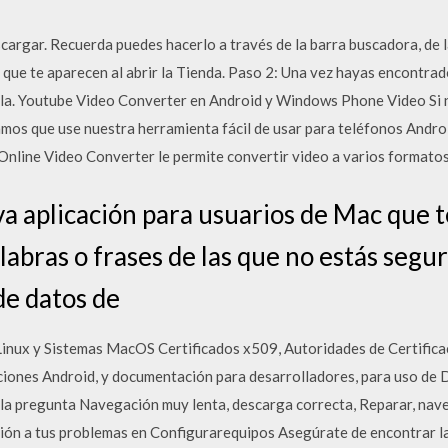
cargar. Recuerda puedes hacerlo a través de la barra buscadora, de l
que te aparecen al abrir la Tienda. Paso 2: Una vez hayas encontrado
 ella. Youtube Video Converter en Android y Windows Phone Video Si
amos que use nuestra herramienta fácil de usar para teléfonos And
nline Video Converter le permite convertir video a varios formato
eva aplicación para usuarios de Mac que 
labras o frases de las que no estás segu
 de datos de
ux y Sistemas MacOS Certificados x509, Autoridades de Certificac
iones Android, y documentación para desarrolladores, para uso de D
la pregunta Navegación muy lenta, descarga correcta, Reparar, nav
ión a tus problemas en Configurarequipos Asegúrate de encontrar la 