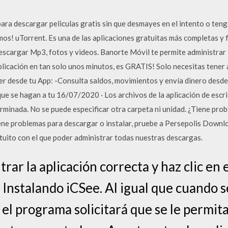
ara descargar peliculas gratis sin que desmayes en el intento o ten
s! uTorrent. Es una de las aplicaciones gratuitas más completas y 
escargar Mp3, fotos y videos. Banorte Móvil te permite administrar 
plicación en tan solo unos minutos, es GRATIS! Solo necesitas tener a
er desde tu App: -Consulta saldos, movimientos y envía dinero desde
que se hagan a tu 16/07/2020 · Los archivos de la aplicación de escr
erminada. No se puede especificar otra carpeta ni unidad. ¿Tiene pro
iene problemas para descargar o instalar, pruebe a Persepolis Down
tuito con el que poder administrar todas nuestras descargas.
ar la aplicación correcta y haz clic en el
. Instalando iCSee. Al igual que cuando s
 el programa solicitará que se le permita