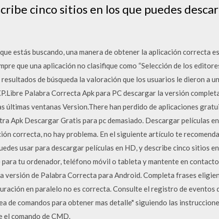
cribe cinco sitios en los que puedes descarg
 que estás buscando, una manera de obtener la aplicación correcta es 
mpre que una aplicación no clasifique como “Selección de los editor
os resultados de búsqueda la valoración que los usuarios le dieron a 
XP.Libre Palabra Correcta Apk para PC descargar la versión comple
s últimas ventanas Version.There han perdido de aplicaciones gratuit
otra Apk Descargar Gratis para pc demasiado. Descargar películas en
cación correcta, no hay problema. En el siguiente artículo te recomend
edes usar para descargar películas en HD, y describe cinco sitios e
e para tu ordenador, teléfono móvil o tableta y mantente en contacto
ma versión de Palabra Correcta para Android. Completa frases eligie
iguración en paralelo no es correcta. Consulte el registro de eventos d
ea de comandos para obtener mas detalle" siguiendo las instrucciones
te el comando de CMD.