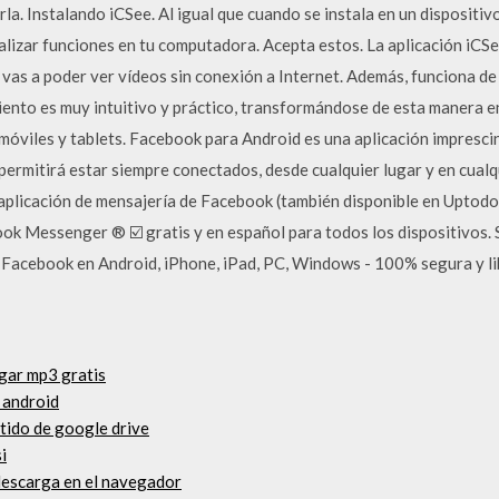
larla. Instalando iCSee. Al igual que cuando se instala en un dispositi
realizar funciones en tu computadora. Acepta estos. La aplicación iCS
 vas a poder ver vídeos sin conexión a Internet. Además, funciona de
miento es muy intuitivo y práctico, transformándose de esta manera 
óviles y tablets. Facebook para Android es una aplicación imprescind
permitirá estar siempre conectados, desde cualquier lugar y en cualq
 aplicación de mensajería de Facebook (también disponible en Uptodo
k Messenger ®‎ ☑️ gratis y en español para todos los dispositivos. 
de Facebook en Android, iPhone, iPad, PC, Windows - 100% segura y li
rgar mp3 gratis
 android
tido de google drive
i
descarga en el navegador