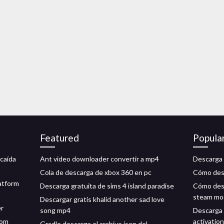
Featured
Popula
 caída
Ant video downloader convertir a mp4
Descarga 
Cola de descarga de xbox 360 en pc
Cómo desc
atform
Descarga gratuita de sims 4 island paradise
Cómo desc
steam mo
Descargar gratis khalid another sad love
er
song mp4
Descarga 
com_
activation
Gradle descarga el archivo json del