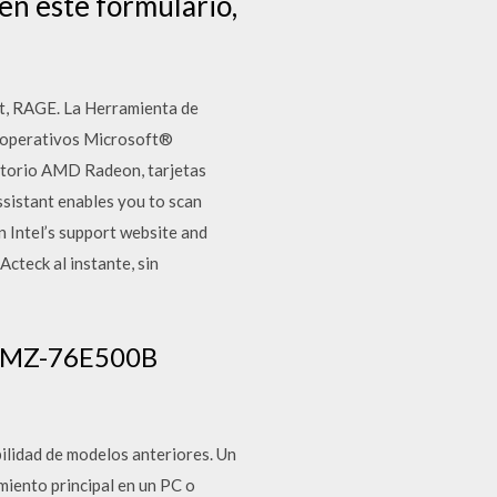
en este formulario,
t, RAGE. La Herramienta de
s operativos Microsoft®
itorio AMD Radeon, tarjetas
sistant enables you to scan
n Intel’s support website and
cteck al instante, sin
 MZ-76E500B
lidad de modelos anteriores. Un
ento principal en un PC o