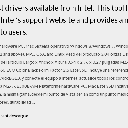
st drivers available from Intel. This tool
 Intel’s support website and provides a
to users.
rdware PC, Mac Sistema operativo Windows 8/Windows 7/Windows
SP2 and above), MAC OSX, and Linux Peso del producto 3.04 onzas Di
 del artículo Largo x Ancho x Altura 3.94 x 2.76 x 0.27 pulgada
60 EVO Color Black Form Factor 2.5 Este SSD Incluye una referencia
ARREGLO, y conecte el equipo a internet, actualice todos los contr
a roña MZ-76E500B/AM Plateforme hardware PC, Mac Este SSD Incluye
, la misma gama, desde mi punto de vista serían como un punto medi
ores, durabilidad …
rrent descargar