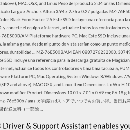
nd above), MAC OSX, and Linux Peso del producto 3.04 onzas Dimensi
rtículo Largo x Ancho x Altura 3.94 x 2.76 x 0.27 pulgadas MZ-7
lor Black Form Factor 2.5 Este SSD Incluye una referencia para la
y conecte el equipo a internet, actualice todos los controladores y
 MZ-76E500B/AM Plateforme hardware PC, Mac Este SSD Incluye una r
, la misma gama, desde mi punto de vista serían como un punto medi
oladores, durabilidad … MZ-76E500B/AM EAN 0887276232300, 307
te SSD Incluye una referencia para la descarga gratuita de Magician
ernet, actualice todos los controladores y baia baia tacubaia, PUM pr
are Platform PC, Mac Operating System Windows 8/Windows 7/Wi
P (SP2 and above), MAC OSX, and Linux Item Dimensions L x W x H 10
own modifier Product Dimensions 10.01 x 7.01 x 0.69 cm; 86.18 g
内蔵ssd（mz-76e500b / am）が内蔵ssdストアでいつでもお買い得
常配送無料（一部除 …
 Driver & Support Assistant enables yo