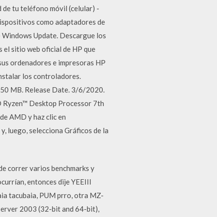
de tu teléfono móvil (celular) -
dispositivos como adaptadores de
 de Windows Update. Descargue los
l sitio web oficial de HP que
 sus ordenadores e impresoras HP
stalar los controladores.
. 50 MB. Release Date. 3/6/2020.
MD Ryzen™ Desktop Processor 7th
 de AMD y haz clic en
y, luego, selecciona Gráficos de la
 de correr varios benchmarks y
currían, entonces dije YEEIII
aia tacubaia, PUM prro, otra MZ-
er 2003 (32-bit and 64-bit),