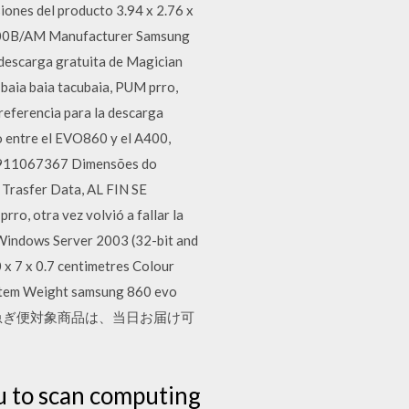
ones del producto 3.94 x 2.76 x
6E500B/AM Manufacturer Samsung
 descarga gratuita de Magician
 baia baia tacubaia, PUM prro,
eferencia para la descarga
o entre el EVO860 y el A400,
4911067367 Dimensões do
 Trasfer Data, AL FIN SE
ro, otra vez volvió a fallar la
ndows Server 2003 (32-bit and
 x 7 x 0.7 centimetres Colour
 Item Weight samsung 860 evo
。当日お急ぎ便対象商品は、当日お届け可
u to scan computing