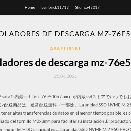
Home
Lembrick11712
Shongo42017
OLADORES DE DESCARGA MZ-76E5
ASAELI8181
ladores de descarga mz-76e
25.04.2021
2.5インチsata iii内蔵ssd（mz-76e500b / am）が内蔵ssdスト
、通常配送無料（一部除 … La unidad SSD NVME M.2 960 P
tener altas transferencias de datos en el menor tiempo posible, es c
ñado del tornillo M2x3mm para facilitar su instalación .El producto
se en lugar del HDD principal es … La unidad SSD NVME M.2 960 PRO