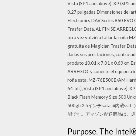
Vista (SP1 and above), XP (SP2 a
0.27 pulgadas Dimensiones del a
Electronics DAV Series 860 EVO Co
Trasfer Data, AL FIN SE ARREGLO, 
otra vez volvió a fallar la roña
gratuita de Magician Trasfer Data
dadas sus prestaciones, contr
produto 10.01 x 7.01 x 0.69 cm Es
ARREGLO, y conecte el equipo a int
roña esta, MZ-76E500B/AM Hardw
64-bit), Vista (SP1 and above), X
Black Flash Memory Size 500 Unkn
500gb 2.5インチsata iii
能です。アマゾン配送商品は、通
Purpose. The Intel®