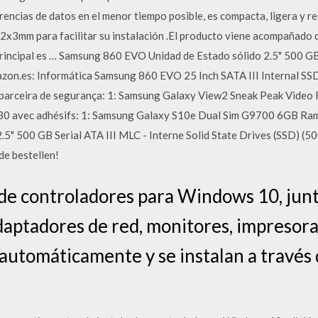
rencias de datos en el menor tiempo posible, es compacta, ligera y r
2x3mm para facilitar su instalación .El producto viene acompañado d
principal es … Samsung 860 EVO Unidad de Estado sólido 2.5" 500 GB
 Amazon.es: Informática Samsung 860 EVO 25 Inch SATA III Internal
arceira de segurança: 1: Samsung Galaxy View2 Sneak Peak Video F
30 avec adhésifs: 1: Samsung Galaxy S10e Dual Sim G9700 6GB 
5" 500 GB Serial ATA III MLC - Interne Solid State Drives (SSD) (500
de bestellen!
 de controladores para Windows 10, ju
daptadores de red, monitores, impresoras
 automáticamente y se instalan a travé