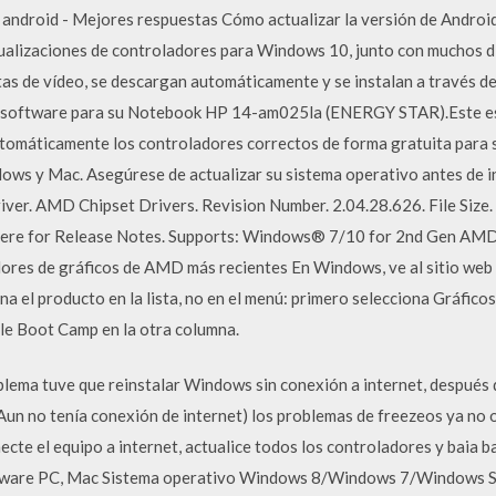
android - Mejores respuestas Cómo actualizar la versión de Android 
ctualizaciones de controladores para Windows 10, junto con muchos 
etas de vídeo, se descargan automáticamente y se instalan a través
y software para su Notebook HP 14-am025la (ENERGY STAR).Este es e
utomáticamente los controladores correctos de forma gratuita para
ows y Mac. Asegúrese de actualizar su sistema operativo antes de in
iver. AMD Chipset Drivers. Revision Number. 2.04.28.626. File Size
k here for Release Notes. Supports: Windows® 7/10 for 2nd Gen A
dores de gráficos de AMD más recientes En Windows, ve al sitio web
a el producto en la lista, no en el menú: primero selecciona Gráficos 
le Boot Camp en la otra columna.
oblema tuve que reinstalar Windows sin conexión a internet, después
un no tenía conexión de internet) los problemas de freezeos ya no o
e el equipo a internet, actualice todos los controladores y baia b
are PC, Mac Sistema operativo Windows 8/Windows 7/Windows Serv