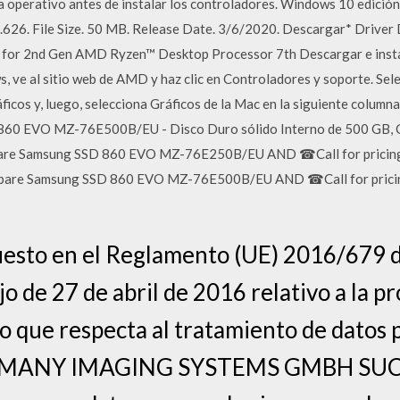
a operativo antes de instalar los controladores. Windows 10 edición
.626. File Size. 50 MB. Release Date. 3/6/2020. Descargar* Driver D
for 2nd Gen AMD Ryzen™ Desktop Processor 7th Descargar e instal
ve al sitio web de AMD y haz clic en Controladores y soporte. Selecc
ficos y, luego, selecciona Gráficos de la Mac en la siguiente column
860 EVO MZ-76E500B/EU - Disco Duro sólido Interno de 500 GB, Co
are Samsung SSD 860 EVO MZ-76E250B/EU AND ☎Call for pricin
mpare Samsung SSD 860 EVO MZ-76E500B/EU AND ☎Call for prici
puesto en el Reglamento (UE) 2016/679 
o de 27 de abril de 2016 relativo a la pr
lo que respecta al tratamiento de datos 
RMANY IMAGING SYSTEMS GMBH SU