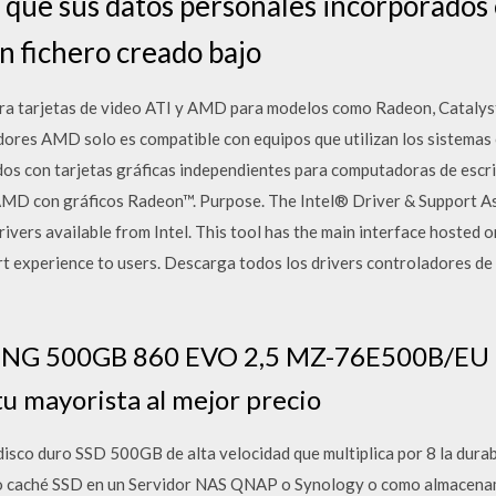
que sus datos personales incorporados 
n fichero creado bajo
ra tarjetas de video ATI y AMD para modelos como Radeon, Catalys
dores AMD solo es compatible con equipos que utilizan los sistema
os con tarjetas gráficas independientes para computadoras de escr
AMD con gráficos Radeon™. Purpose. The Intel® Driver & Support As
rivers available from Intel. This tool has the main interface hosted o
 experience to users. Descarga todos los drivers controladores de A
NG 500GB 860 EVO 2,5 MZ-76E500B/EU
 mayorista al mejor precio
 duro SSD 500GB de alta velocidad que multiplica por 8 la durabi
o caché SSD en un Servidor NAS QNAP o Synology o como almacenami