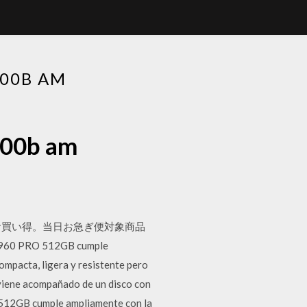
00B AM
500b am
アでいつでもお買い得。当日お急ぎ便対象商品
RO 512GB cumple
ompacta, ligera y resistente pero
 viene acompañado de un disco con
 512GB cumple ampliamente con la