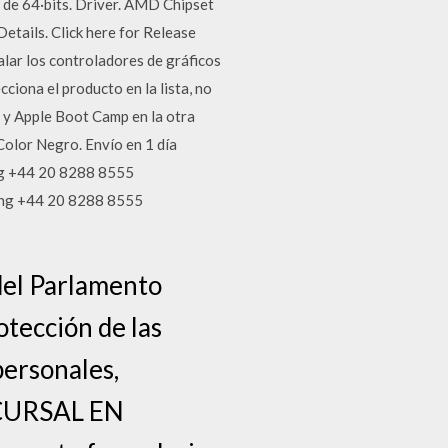
 de 64·bits. Driver. AMD Chipset
etails. Click here for Release
ar los controladores de gráficos
iona el producto en la lista, no
a y Apple Boot Camp en la otra
lor Negro. Envío en 1 día
g +44 20 8288 8555
ng +44 20 8288 8555
del Parlamento
otección de las
personales,
CURSAL EN