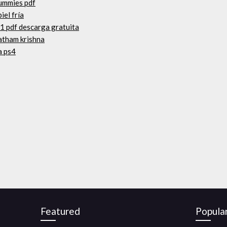
dummies pdf
iel fría
o 1 pdf descarga gratuita
atham krishna
a ps4
Featured
Popula