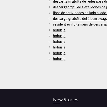
descarga gratuita de redes para 
descargar mp3 de siete leones de p
libro de actividades de lado a lad
descarga gratuita del álbum swag
resident evil 5 tamaño de descarg
hohusja
hohusja
hohusja
hohusja
hohusja
hohusja
New Stories