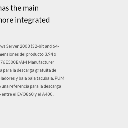
 has the main
 more integrated
 Server 2003 (32-bit and 64-
mensiones del producto 3.94 x
s MZ-76E500B/AM Manufacturer
 para la descarga gratuita de
oladores y baia baia tacubaia, PUM
 una referencia para la descarga
o entre el EVO860 y el A400,