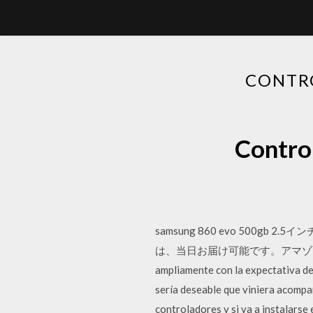
CONTR
Contro
samsung 860 evo 500gb 
は、当日お届け可能です。アマゾン配送商品は
ampliamente con la expectativa de 
sería deseable que viniera acompa
controladores y si va a instalar