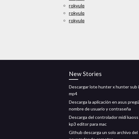
rokyulq
rokyulq
rokyulq
New Stories
Descargar lote hunter x hunter sub 
mp4
Descarga la aplicación en asus pre
nombre de usuario y contraseña
Descarga del controlador midi kaoss
kp3 editor para mac
Github descarga un solo archivo del