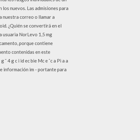
on los nuevos. Las admisiones para
a nuestra correo o llamar a
id. ¿Quién se convertirá en el
 la usuaria NorLevo 1,5 mg
icamento, porque contiene
mento contenidas en este
 g c i id ec bie Mc e ˆc a Pi a a
e información im - portante para