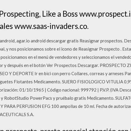
Prospecting, Like a Boss www.prospect.i
sales www.saas-invaders.co.
o android, agar.io android descargar gratis Reasignar prospectos.
l, y nos posicionamos sobre el icono de Reasignar Prospecto . Esta 
 posicionamos en el menú de vendedores y seleccionamos el vendedor
dedor y después en el botón Ver Prospectos Descargar. PROSPECT
SEO Y DEPORTE Ir en bici con perro Collares, correas y arneses Para
uguetes Flotantes Medicamento. SUERO FISIOLOGICO VITULIA 
torización: 01/10/1965 | Código nacional: 999792 | P.V.P. (IVA Desc
io y RobotStudio PowerPacs y pruébalo gratis Medicamento. SU
ARA PERFUSION EFG 100 ampollas de 10 ml. Fecha de autorizac
ACEUTICALS S.A.
n prospecto, preste especial atención con 