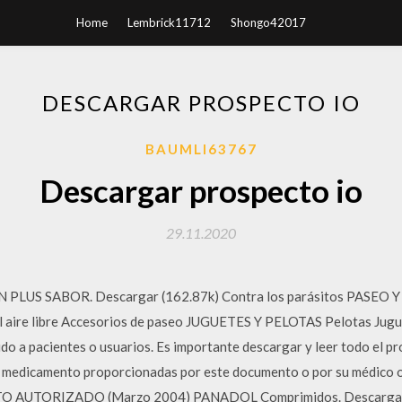
Home
Lembrick11712
Shongo42017
DESCARGAR PROSPECTO IO
BAUMLI63767
Descargar prospecto io
29.11.2020
LUS SABOR. Descargar (162.87k) Contra los parásitos PASEO Y D
 el aire libre Accesorios de paseo JUGUETES Y PELOTAS Pelotas Jugu
ido a pacientes o usuarios. Es importante descargar y leer todo el p
el medicamento proporcionadas por este documento o por su médico 
O AUTORIZADO (Marzo 2004) PANADOL Comprimidos. Descargar An