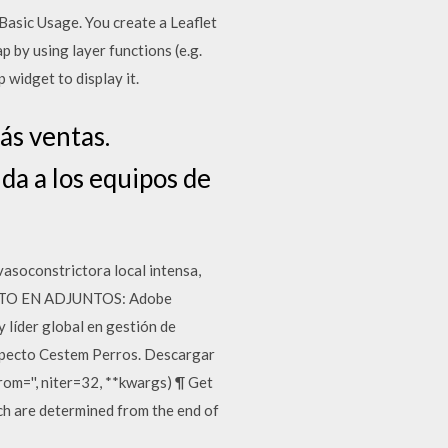
Basic Usage. You create a Leaflet
ap by using layer functions (e.g.
 widget to display it.
ás ventas.
da a los equipos de
soconstrictora local intensa,
NTO EN ADJUNTOS: Adobe
 líder global en gestión de
specto Cestem Perros. Descargar
om='', niter=32, **kwargs) ¶ Get
ich are determined from the end of