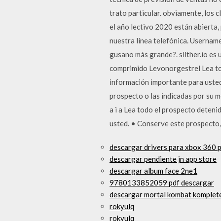
trato particular. obviamente, los 
el año lectivo 2020 están abierta,
nuestra línea telefónica. Username
gusano más grande?. slither.io es
comprimido Levonorgestrel Lea to
información importante para usted
prospecto o las indicadas por su 
a i a Lea todo el prospecto deten
usted. • Conserve este prospecto, 
descargar drivers para xbox 360 p
descargar pendiente jn app store
descargar album face 2ne1
9780133852059 pdf descargar
descargar mortal kombat komplete
rokyulq
rokyulq