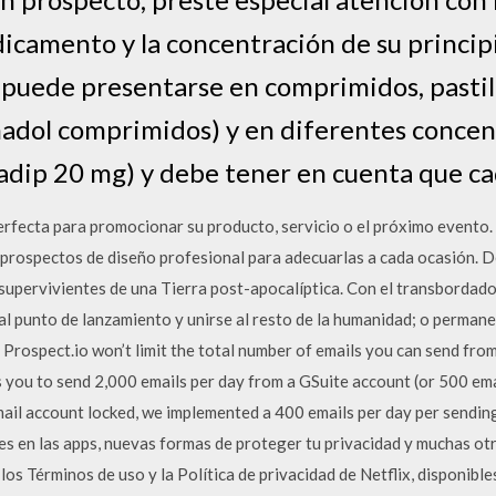
icamento y la concentración de su principi
ede presentarse en comprimidos, pastillas,
nadol comprimidos) y en diferentes concent
adip 20 mg) y debe tener en cuenta que ca
perfecta para promocionar su producto, servicio o el próximo evento
ra prospectos de diseño profesional para adecuarlas a cada ocasión. 
 supervivientes de una Tierra post-apocalíptica. Con el transbordado
 al punto de lanzamiento y unirse al resto de la humanidad; o permane
 Prospect.io won’t limit the total number of emails you can send fr
you to send 2,000 emails per day from a GSuite account (or 500 ema
ail account locked, we implemented a 400 emails per day per sending 
s en las apps, nuevas formas de proteger tu privacidad y muchas otr
los Términos de uso y la Política de privacidad de Netflix, disponibl