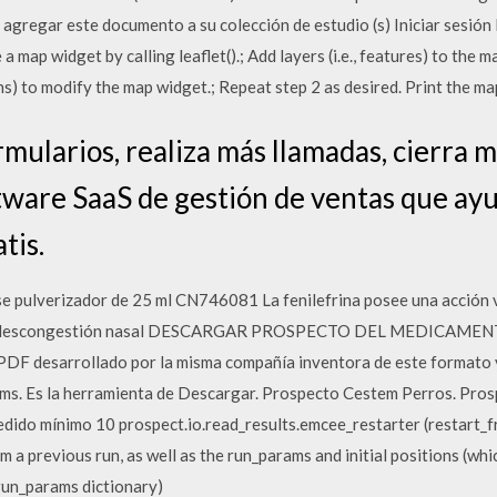
agregar este documento a su colección de estudio (s) Iniciar sesión 
 map widget by calling leaflet().; Add layers (i.e., features) to the m
 to modify the map widget.; Repeat step 2 as desired. Print the map
ularios, realiza más llamadas, cierra m
ware SaaS de gestión de ventas que ayu
tis.
lverizador de 25 ml CN746081 La fenilefrina posee una acción va
uce descongestión nasal DESCARGAR PROSPECTO DEL MEDICAME
PDF desarrollado por la misma compañía inventora de este formato y
ems. Es la herramienta de Descargar. Prospecto Cestem Perros. Pro
dido mínimo 10 prospect.io.read_results.emcee_restarter (restart_fr
om a previous run, as well as the run_params and initial positions (wh
 run_params dictionary)