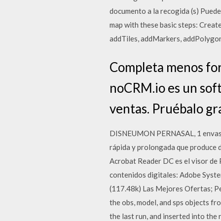
documento a la recogida (s) Puede 
map with these basic steps: Create a
addTiles, addMarkers, addPolygons)
Completa menos form
noCRM.io es un soft
ventas. Pruébalo gra
DISNEUMON PERNASAL, 1 envase pu
rápida y prolongada que prod
Acrobat Reader DC es el visor de 
contenidos digitales: Adobe Syst
(117.48k) Las Mejores Ofertas; Pe
the obs, model, and sps objects fr
the last run, and inserted into the