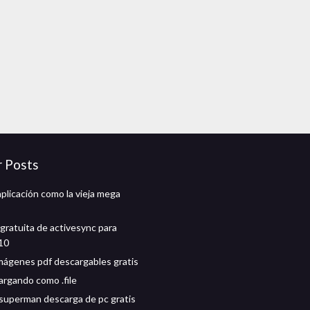
r Posts
aplicación como la vieja mega
gratuita de activesync para
10
mágenes pdf descargables gratis
rgando como .file
superman descarga de pc gratis