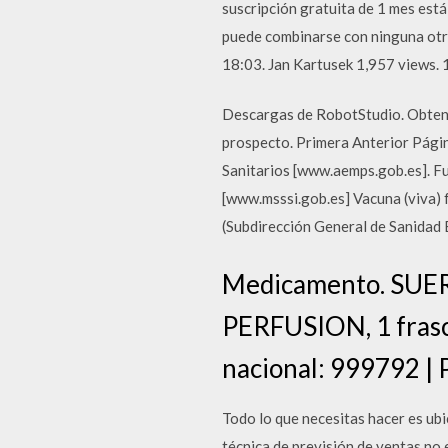
suscripción gratuita de 1 mes está
puede combinarse con ninguna otra
18:03. Jan Kartusek 1,957 views. 
Descargas de RobotStudio. Obten 
prospecto. Primera Anterior Págin
Sanitarios [www.aemps.gob.es]. Fue
[www.msssi.gob.es] Vacuna (viva) 
(Subdirección General de Sanidad 
Medicamento. SUE
PERFUSION, 1 frasco
nacional: 999792 | P
Todo lo que necesitas hacer es ub
técnica de previsión de ventas no 