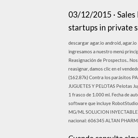
03/12/2015 · Sales 
startups in private 
descargar agar.io android, agar.i
ingresamos a nuestro menú principa
Reasignación de Prospectos.. Nos
reasignar, damos clic en el ven
(162.87k) Contra los parásitos PA
JUGUETES Y PELOTAS Pelotas J
1 frasco de 1.000 ml. Fecha de au
software que incluye RobotStud
MG/ML SOLUCION INYECTABLE Y P
nacional: 606345 ALTAN PHARM
Cuando consulte algu