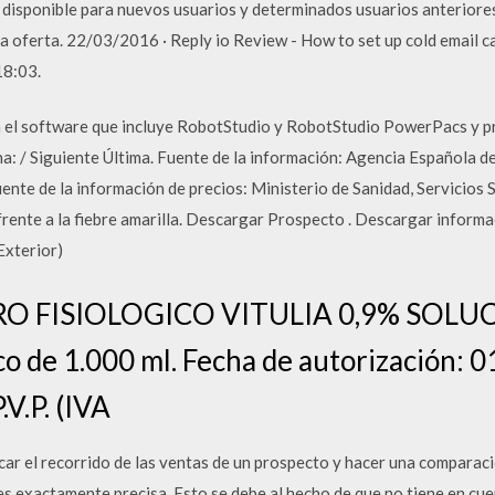
 disponible para nuevos usuarios y determinados usuarios anteriores 
 oferta. 22/03/2016 · Reply io Review - How to set up cold email c
18:03.
el software que incluye RobotStudio y RobotStudio PowerPacs y p
a: / Siguiente Última. Fuente de la información: Agencia Española
nte de la información de precios: Ministerio de Sanidad, Servicios 
frente a la fiebre amarilla. Descargar Prospecto . Descargar informa
Exterior)
RO FISIOLOGICO VITULIA 0,9% SOLU
 de 1.000 ml. Fecha de autorización: 
.V.P. (IVA
icar el recorrido de las ventas de un prospecto y hacer una comparac
es exactamente precisa. Esto se debe al hecho de que no tiene en cue