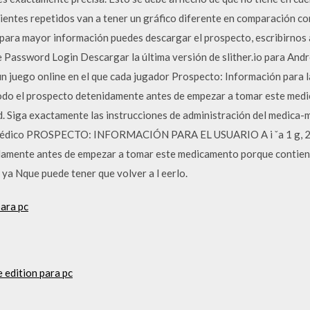
clientes repetidos van a tener un gráfico diferente en comparación c
 para mayor información puedes descargar el prospecto, escribirnos 
 Password Login Descargar la última versión de slither.io para Andro
 un juego online en el que cada jugador Prospecto: Información para
do el prospecto detenidamente antes de empezar a tomar este med
. Siga exactamente las instrucciones de administración del medica-
médico PROSPECTO: INFORMACIÓN PARA EL USUARIO A i ˇa 1 g, 2 g ˘ 4
idamente antes de empezar a tomar este medicamento porque contien
ya Nque puede tener que volver a l eerlo.
ara pc
 edition para pc