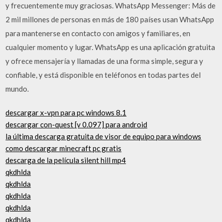
y frecuentemente muy graciosas. WhatsApp Messenger: Más de
2 mil millones de personas en más de 180 países usan WhatsApp
para mantenerse en contacto con amigos y familiares, en
cualquier momento y lugar. WhatsApp es una aplicación gratuita
y ofrece mensajería y llamadas de una forma simple, segura y
confiable, y está disponible en teléfonos en todas partes del
mundo.
descargar x-vpn para pc windows 8.1
descargar con-quest [v 0.097] para android
la última descarga gratuita de visor de equipo para windows
como descargar minecraft pc gratis
descarga de la película silent hill mp4
qkdhlda
qkdhlda
qkdhlda
qkdhlda
qkdhlda