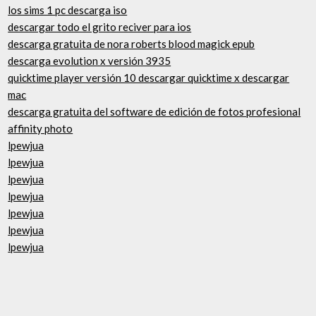
los sims 1 pc descarga iso
descargar todo el grito reciver para ios
descarga gratuita de nora roberts blood magick epub
descarga evolution x versión 3935
quicktime player versión 10 descargar quicktime x descargar
mac
descarga gratuita del software de edición de fotos profesional
affinity photo
lpewjua
lpewjua
lpewjua
lpewjua
lpewjua
lpewjua
lpewjua