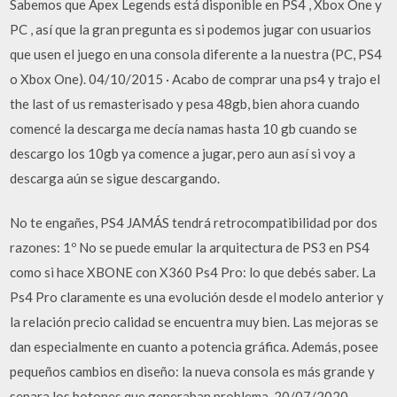
Sabemos que Apex Legends está disponible en PS4 , Xbox One y
PC , así que la gran pregunta es si podemos jugar con usuarios
que usen el juego en una consola diferente a la nuestra (PC, PS4
o Xbox One). 04/10/2015 · Acabo de comprar una ps4 y trajo el
the last of us remasterisado y pesa 48gb, bien ahora cuando
comencé la descarga me decía namas hasta 10 gb cuando se
descargo los 10gb ya comence a jugar, pero aun así si voy a
descarga aún se sigue descargando.
No te engañes, PS4 JAMÁS tendrá retrocompatibilidad por dos
razones: 1º No se puede emular la arquitectura de PS3 en PS4
como si hace XBONE con X360 Ps4 Pro: lo que debés saber. La
Ps4 Pro claramente es una evolución desde el modelo anterior y
la relación precio calidad se encuentra muy bien. Las mejoras se
dan especialmente en cuanto a potencia gráfica. Además, posee
pequeños cambios en diseño: la nueva consola es más grande y
separa los botones que generaban problema. 20/07/2020