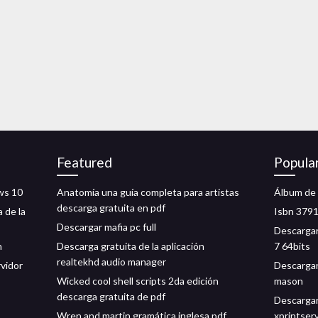
Featured
Popula
ws 10
Anatomía una guía completa para artistas
Álbum de
descarga gratuita en pdf
 de la
Isbn 379
Descargar mafia pc full
Descargar
n
Descarga gratuita de la aplicación
7 64bits
realtekhd audio manager
rvidor
Descargar
Wicked cool shell scripts 2da edición
mason
descarga gratuita de pdf
Descargar 
Wren and martin gramática inglesa pdf
xprintser