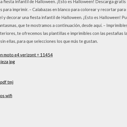
a fiesta infantil de Halloween. ¡Esto es Halloween! Descarga gratis
 para imprimir. – Calabazas en blanco para colorear y recortar para
l y decorar una fiesta infantil de Halloween. ¡Esto es Halloween! P
fantasmas, que te mostramos a continuación, desde aquí. – Imprimibles
eriores, te ofrecemos las plantillas e imprimibles con las pestañas l
sin ellas, para que selecciones los que más te gustan.
 en moto e4 verizont = 11454
pieza jpg
 pdf tmj
os wifi