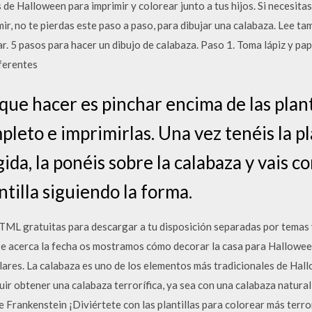
e Halloween para imprimir y colorear junto a tus hijos. Si necesitas
r, no te pierdas este paso a paso, para dibujar una calabaza. Lee ta
r. 5 pasos para hacer un dibujo de calabaza. Paso 1. Toma lápiz y pap
iferentes
que hacer es pinchar encima de las plant
leto e imprimirlas. Una vez tenéis la pl
da, la ponéis sobre la calabaza y vais c
ntilla siguiendo la forma.
HTML gratuitas para descargar a tu disposición separadas por temas
se acerca la fecha os mostramos cómo decorar la casa para Halloween
lares. La calabaza es uno de los elementos más tradicionales de Hal
ir obtener una calabaza terrorífica, ya sea con una calabaza natura
a de Frankenstein ¡Diviértete con las plantillas para colorear más terr