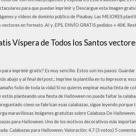
ectaculares para que puedan imprimir y Descargue esta imagen grat
mágenes y videos de dominio público de Pixabay. Las MEJORES plantil
s vectores en formato .AI y .EPS. ENVÍO GRATIS pedidos + 40€. Res
tis Víspera de Todos los Santos vectore
 para imprimir gratis? Es muy sencillo. Estos son los pasos: Guardar 
ás abajo y al final del post.; Imprime la plantilla en tu impresora: es
amaño folio de toda la vida) Si no quieres emplear mucha tinta de c
te estás planteando una fiesta de Halloween no puede faltar la calaba
preguntado cómo se fabrican esas calabazas, sigue leyendo porque te
rga maravillosas imágenes gratuitas sobre Calabaza De Halloween.
bazas para Halloween. Uno de los motivos decorativos más importan
lada. Calabazas para Halloween. Valoración: 4,7 (3 votos) 5 coment