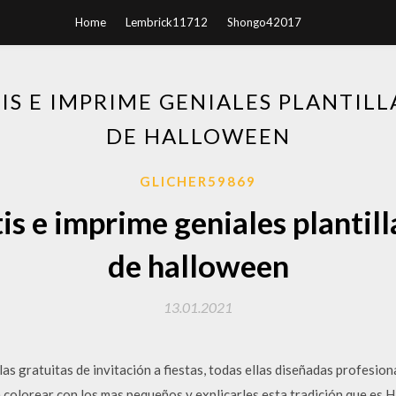
Home
Lembrick11712
Shongo42017
IS E IMPRIME GENIALES PLANTILL
DE HALLOWEEN
GLICHER59869
is e imprime geniales plantill
de halloween
13.01.2021
as gratuitas de invitación a fiestas, todas ellas diseñadas profesio
 colorear con los mas pequeños y explicarles esta tradición que es H