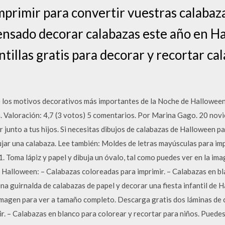
imprimir para convertir vuestras calabaz
ensado decorar calabazas este año en H
ntillas gratis para decorar y recortar ca
 los motivos decorativos más importantes de la Noche de Halloween
. Valoración: 4,7 (3 votos) 5 comentarios. Por Marina Gago. 20 nov
 junto a tus hijos. Si necesitas dibujos de calabazas de Halloween pa
ujar una calabaza. Lee también: Moldes de letras mayúsculas para imp
1. Toma lápiz y papel y dibuja un óvalo, tal como puedes ver en la i
e Halloween: – Calabazas coloreadas para imprimir. – Calabazas en bl
na guirnalda de calabazas de papel y decorar una fiesta infantil de 
imagen para ver a tamaño completo. Descarga gratis dos láminas de 
r. – Calabazas en blanco para colorear y recortar para niños. Puedes