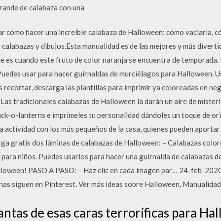
rande de calabaza con una
ar cómo hacer una increíble calabaza de Halloween: cómo vaciarla, c
 calabazas y dibujos.Esta manualidad es de las mejores y más diverti
 es cuando este fruto de color naranja se encuentra de temporada. D
Puedes usar para hacer guirnaldas de murciélagos para Halloween. Usa
s recortar, descarga las plantillas para imprimir ya coloreadas en negr
 Las tradicionales calabazas de Halloween la darán un aire de misterio
ack-o-lanterns e imprímeles tu personalidad dándoles un toque de ori
a actividad con los más pequeños de la casa, quienes pueden aportar
a gratis dos láminas de calabazas de Halloween: – Calabazas colore
 para niños. Puedes usarlos para hacer una guirnalda de calabazas de
alloween! PASO A PASO: – Haz clic en cada imagen par… 24-feb-2020 
nas siguen en Pinterest. Ver más ideas sobre Halloween, Manualida
antas de esas caras terroríficas para Ha