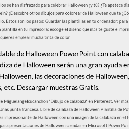
los se han disfrazado para celebrar Halloween ¿y tú? ¿Te apetece di
tein? ¡Descubre otros dibujos para colorear de Halloween que te ¿Cóm
llo. Estos son los pasos: Guardar las plantillas en tu ordenador: para
 la plantilla en tu impresora: escoge el diseño que más te guste e imp
o quieres emplear mucha tinta de color
adable de Halloween PowerPoint con calabaz
tadiza de Halloween serán una gran ayuda 
Halloween, las decoraciones de Halloween, 
s, etc. Descargar muestras Gratis.
de Miguelangelcucanchon "Dibujo de calabaza" en Pinterest. Ver más
ñas punta francesa. Libre de calabaza de Halloween Plantilla de Pow
es impresionante de Halloween con una imagen de la calabaza en el 
e para presentaciones de Halloween creadas en Microsoft PowerPoint