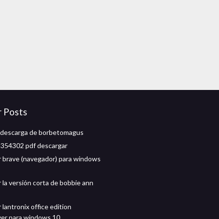
r Posts
 descarga de borbetomagus
1354302 pdf descargar
 brave (navegador) para windows
 la versión corta de bobbie ann
lantronix office edition
ver para windows 10