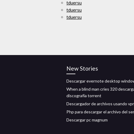
tduersu
tduersu
tduersu
New Stories
Descargar evernote desktop windo
When a blind man cries 320 descarga
discografía torrent
Descargador de archivos usando vp
Php para descargar el archivo del se
Descargar pc magnum