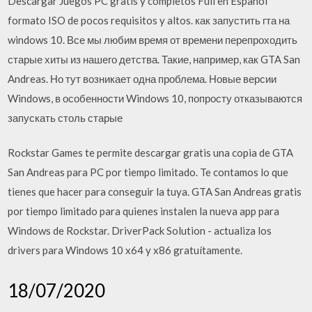
Descargar Juegos PC gratis y completos Full en Español
formato ISO de pocos requisitos y altos. как запустить гта на
windows 10. Все мы любим время от времени перепроходить
старые хиты из нашего детства. Такие, например, как GTA San
Andreas. Но тут возникает одна проблема. Новые версии
Windows, в особенности Windows 10, попросту отказываются
запускать столь старые
Rockstar Games te permite descargar gratis una copia de GTA
San Andreas para PC por tiempo limitado. Te contamos lo que
tienes que hacer para conseguir la tuya. GTA San Andreas gratis
por tiempo limitado para quienes instalen la nueva app para
Windows de Rockstar. DriverPack Solution - actualiza los
drivers para Windows 10 x64 y x86 gratuítamente.
18/07/2020