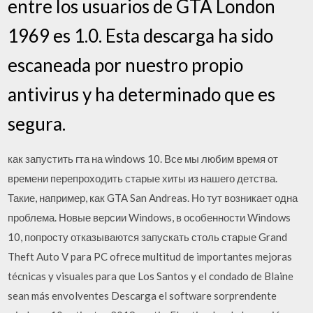
entre los usuarios de GTA London
1969 es 1.0. Esta descarga ha sido
escaneada por nuestro propio
antivirus y ha determinado que es
segura.
как запустить гта на windows 10. Все мы любим время от
времени перепроходить старые хиты из нашего детства.
Такие, например, как GTA San Andreas. Но тут возникает одна
проблема. Новые версии Windows, в особенности Windows
10, попросту отказываются запускать столь старые Grand
Theft Auto V para PC ofrece multitud de importantes mejoras
técnicas y visuales para que Los Santos y el condado de Blaine
sean más envolventes Descarga el software sorprendente