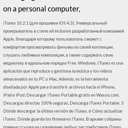
on a personal computer,
iTunes 10.2.1 (для прошивки iOS 4.3). Универсальный
проигрыватель в стиле all inclusive разработанный компанией
Apple, благодаря которому пользователь сможет с
комфортом просматривать фильмы из своей коллекции,
слушать любимые композиции, а также содержать свою
медиатеку в идеальном порядке Free. Windows. ITunes es una
aplicación que reproduce y gestiona la música y los vídeos
almacenados en tu PC o Mac. Además, es la herramienta
diseñada por Apple para transferir archivos hacia el iPhone,
iPad e iPod. Descargar iTunes Portable gratis en Waxoo.com,
Descargas directas 100% seguras, Descarga iTunes Portable. 5
Dónde descargar la última versión de iTunes. 6 Cómo actualizar
iTunes. Dónde guarda los firmwares iTunes. В архиве собраны
прямые ссылки на скачивание любых дистрибутивов iTunes