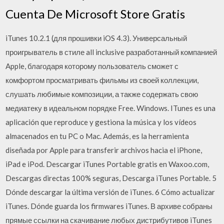
Cuenta De Microsoft Store Gratis
iTunes 10.2.1 (для прошивки iOS 4.3). Универсальный
проигрыватель в стиле all inclusive разработанный компанией
Apple, благодаря которому пользователь сможет с
комфортом просматривать фильмы из своей коллекции,
слушать любимые композиции, а также содержать свою
медиатеку в идеальном порядке Free. Windows. ITunes es una
aplicación que reproduce y gestiona la música y los vídeos
almacenados en tu PC o Mac. Además, es la herramienta
diseñada por Apple para transferir archivos hacia el iPhone,
iPad e iPod. Descargar iTunes Portable gratis en Waxoo.com,
Descargas directas 100% seguras, Descarga iTunes Portable. 5
Dónde descargar la última versión de iTunes. 6 Cómo actualizar
iTunes. Dónde guarda los firmwares iTunes. В архиве собраны
прямые ссылки на скачивание любых дистрибутивов iTunes