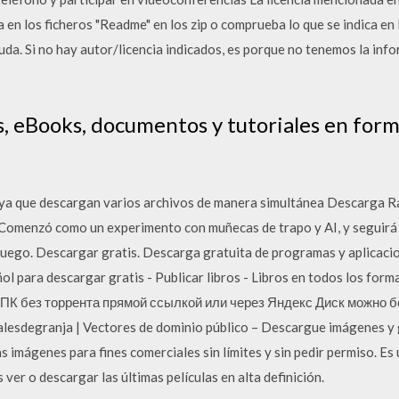
a en los ficheros "Readme" en los zip o comprueba lo que se indica en 
uda. Si no hay autor/licencia indicados, es porque no tenemos la info
s, eBooks, documentos y tutoriales en form
ya que descargan varios archivos de manera simultánea Descarga Ra
. Comenzó como un experimento con muñecas de trapo y AI, y seguirá
 juego. Descargar gratis. Descarga gratuita de programas y aplicacio
l para descargar gratis - Publicar libros - Libros en todos los forma
 ПК без торрента прямой ссылкой или через Яндекс Диск можно б
esdegranja | Vectores de dominio público – Descargue imágenes y g
as imágenes para fines comerciales sin límites y sin pedir permiso. E
 ver o descargar las últimas películas en alta definición.