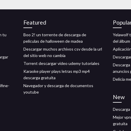
Featured
Popula
n tu
Boo 2! un torrente de descarga de
Yelawolf 
películas de halloween de madea
del álbum
Descargar muchos archivos csv desde la url
Aplicació
del sitio web no cambia
argar
Descargar
Torrent descargar video udemy tutoriales
Descarga 
Karaoke player plays letras mp3 mp4
anuncios 
descarga gratuita
Delicia m
ifine-
Navegador y descarga de documentos
youtube
New
Descarga 
Mejor vpn
gratuita