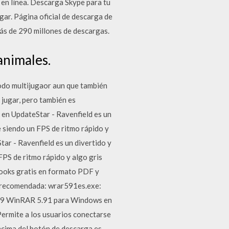
 en línea. Descarga Skype para tu
gar. Página oficial de descarga de
más de 290 millones de descargas.
animales.
modo multijugaor aun que también
y jugar, pero también es
e en UpdateStar - Ravenfield es un
e siendo un FPS de ritmo rápido y
tar - Ravenfield es un divertido y
FPS de ritmo rápido y algo gris
Ebooks gratis en formato PDF y
a recomendada: wrar591es.exe:
8:39 WinRAR 5.91 para Windows en
ermite a los usuarios conectarse
ncima del botón de descarga es