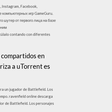
e, Instagram, Facebook,
ле компьютерных игр GameGuru.
то шутер от первого лица на базе
оним
lcúlalo contando con diferentes
s compartidos en
riza a uTorrent es
ra un jugador de Battlefield. Los
empo. ravenfield online descarga
or de Battlefield. Los personajes