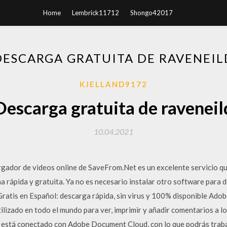
Home
Lembrick11712
Shongo42017
DESCARGA GRATUITA DE RAVENEIL
KJELLAND9172
Descarga gratuita de raveneil
10.04.2021
rgador de videos online de SaveFrom.Net es un excelente servicio qu
 rápida y gratuita. Ya no es necesario instalar otro software para 
atis en Español: descarga rápida, sin virus y 100% disponible Ado
ilizado en todo el mundo para ver, imprimir y añadir comentarios a l
 está conectado con Adobe Document Cloud, con lo que podrás traba