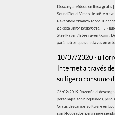
Descargar videos en línea gratis |
SoundCloud, Vimeo Читайте о си
Ravenfield скачать торрент бесп
движка Unity, разработанный ш
SteelRaven7[steelraven7.com]. Desc
parámetros que son claves en este
10/07/2020 · uTorre
Internet a través de
su ligero consumo d
26/09/2019 Ravenfield, descargar g
personajes son bloqueados, pero si
Gratis descargar software en Updat
son bloqueados, pero sigue siendo 