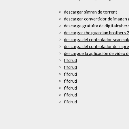
descargar simran de torrent
descargar convertidor de imagen 
descarga gratuita de digitalcyber
descargar the guardian brothers 
descarga del controlador scanma
descarga del controlador de imp
descargue la aplicación de video 
flfdrud
flfdrud
flfdrud
flfdrud
flfdrud
flfdrud
flfdrud