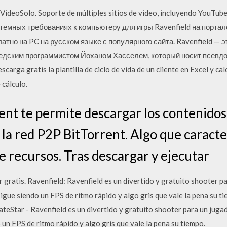
 VideoSolo. Soporte de múltiples sitios de video, incluyendo YouTub
стемных требованиях к компьютеру для игры Ravenfield на порта
латно на PC на русском языке с популярного сайта. Ravenfield — э
ведским программистом Йоханом Хасселем, который носит псевд
arga gratis la plantilla de ciclo de vida de un cliente en Excel y ca
 cálculo.
nt te permite descargar los contenido
 la red P2P BitTorrent. Algo que caracte
e recursos. Tras descargar y ejecutar
ratis. Ravenfield: Ravenfield es un divertido y gratuito shooter pa
gue siendo un FPS de ritmo rápido y algo gris que vale la pena su ti
eStar - Ravenfield es un divertido y gratuito shooter para un jugad
un FPS de ritmo rápido y algo gris que vale la pena su tiempo.