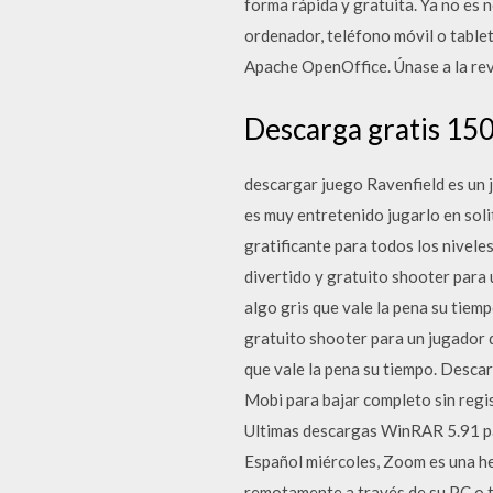
forma rápida y gratuita. Ya no es 
ordenador, teléfono móvil o tablet
Apache OpenOffice. Únase a la revo
Descarga gratis 150
descargar juego Ravenfield es un 
es muy entretenido jugarlo en solit
gratificante para todos los nivele
divertido y gratuito shooter para 
algo gris que vale la pena su tiem
gratuito shooter para un jugador d
que vale la pena su tiempo. Descar
Mobi para bajar completo sin reg
Ultimas descargas WinRAR 5.91 pa
Español miércoles, Zoom es una he
remotamente a través de su PC o t