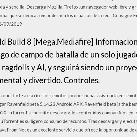
da y sencilla. Descarga Mozilla Firefox, un navegador web libre y gra
ndial que se dedica a empoderar a los usuarios de la red. ¡Consigue
 26/09/2019
d Build 8 [Mega,Mediafire] Informacion
ego de campo de batalla de un solo jug
ragdolls y AI, y seguirá siendo un proye
ental y divertido. Controles.
nectarte a escritorios remotos, proporcionar asistencia en remoto
gar Ravenfield beta 5.14.23 Android APK, Ravenfield beta is the be
0 · uTorrent te permite descargar los contenidos compartidos en In
 uTorrent es su ligero consumo de recursos. Tras descargar y ejecut
aveFrom.Net es un excelente servicio que ofrece la oportunidad de 