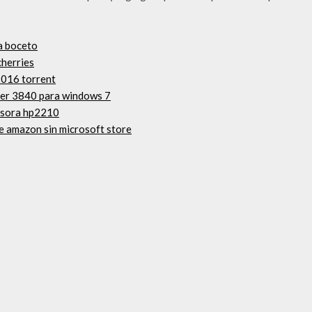
a boceto
cherries
2016 torrent
ker 3840 para windows 7
resora hp2210
de amazon sin microsoft store