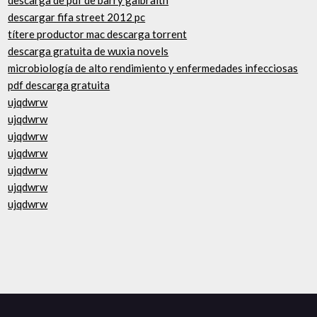
descarga de pdf de barry galbraith
descargar fifa street 2012 pc
títere productor mac descarga torrent
descarga gratuita de wuxia novels
microbiología de alto rendimiento y enfermedades infecciosas
pdf descarga gratuita
ujqdwrw
ujqdwrw
ujqdwrw
ujqdwrw
ujqdwrw
ujqdwrw
ujqdwrw