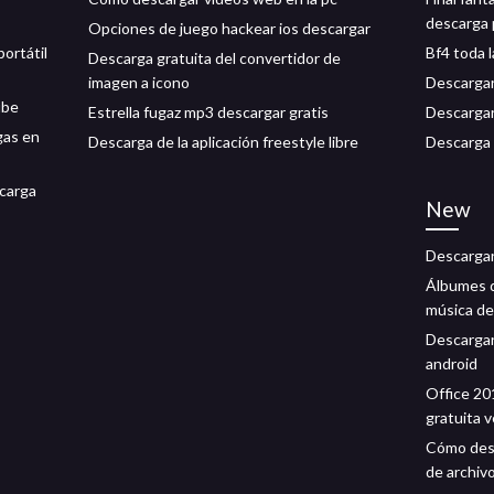
descarga 
Opciones de juego hackear ios descargar
portátil
Bf4 toda 
Descarga gratuita del convertidor de
imagen a icono
Descargar
ube
Estrella fugaz mp3 descargar gratis
Descargar
gas en
Descarga de la aplicación freestyle libre
Descarga 
carga
New
Descargar
Álbumes d
música de
Descargar
android
Office 20
gratuita 
Cómo desc
de archivo