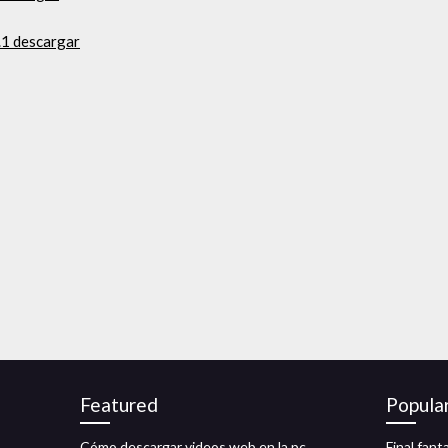
.1 descargar
Featured
Popula
Cómo descargar videos web en la pc
Final fant