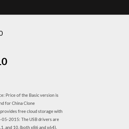
0
10
Price of the Basic version is
nd for China Clone
vides free cloud storage with
4-05-2015: The USB drivers are
.1, and 10, (both x86 and x64).