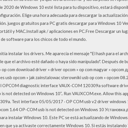
e 2020 de Windows 10 esté lista para tu dispositivo, estará disponi
guración. Elige una hora adecuada para descargar la actualización. 
ación. juegos gratuitos para PC gratis descargar para Windows 10 Ve
rtátil y MAC.Install apk / aplicaciones en PC.Free Descargar un lu
 de software para los chicos de todo el mundo.
ía instalar los drivers. Me aparecía el mensaje "El hash para el arch
le que el archivo esté dañado o haya sido manipulado". Después de bu
 » op com download driver » driver opcom » op com magyar » opcom 
tes usb opcom » jak zainstalowac sterowniki usb op com » opcom 08
tall OPCOM diagnostic interface VAUX-COM 120309a software drive
is not detected on Windows 10”.. Run VAUXCOM.exe. Allow this app
09a. Test interface 05/05/2017 · OP COM usb v2 driver windows 
opcom 1.64 OP-COM usb is not detected on Windows 10 Установка 
 para instalar Windows 10. Este PC se está actualizando de Windows
 en que ya activaste correctamente Windows 10. Si estás instaland