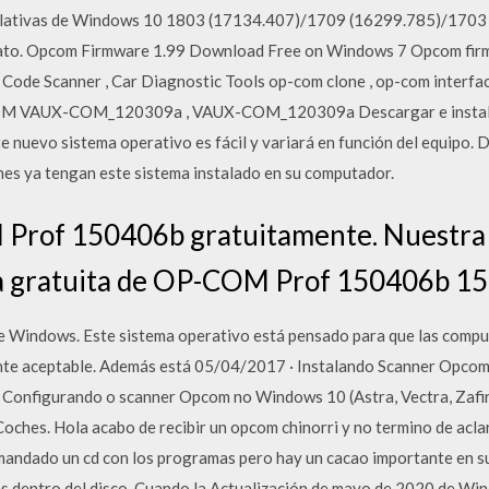
umulativas de Windows 10 1803 (17134.407)/1709 (16299.785)/170
dato. Opcom Firmware 1.99 Download Free on Windows 7 Opcom firm
ode Scanner , Car Diagnostic Tools op-com clone , op-com interfac
PCOM VAUX-COM_120309a , VAUX-COM_120309a Descargar e instal
e nuevo sistema operativo es fácil y variará en función del equipo. 
nes ya tengan este sistema instalado en su computador.
Prof 150406b gratuitamente. Nuestra 
a gratuita de OP-COM Prof 150406b 15.
e Windows. Este sistema operativo está pensado para que las comp
nte aceptable. Además está 05/04/2017 · Instalando Scanner Opcom
 Configurando o scanner Opcom no Windows 10 (Astra, Vectra, Zafira
ches. Hola acabo de recibir un opcom chinorri y no termino de acla
mandado un cd con los programas pero hay un cacao importante en su 
es dentro del disco. Cuando la Actualización de mayo de 2020 de Win