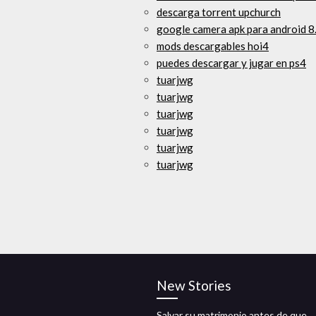
descarga torrent upchurch
google camera apk para android 8
mods descargables hoi4
puedes descargar y jugar en ps4
tuarjwg
tuarjwg
tuarjwg
tuarjwg
tuarjwg
tuarjwg
New Stories
Salvar su matrimonio antes de que