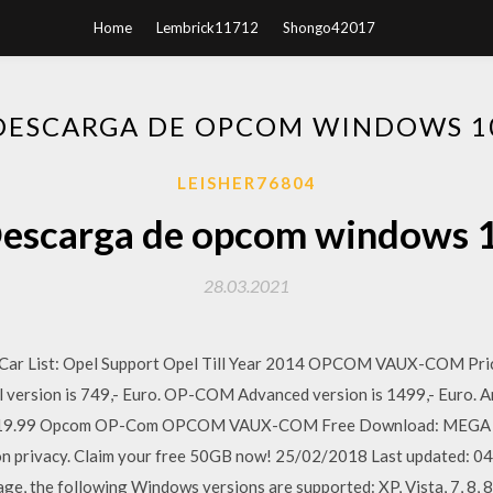
Home
Lembrick11712
Shongo42017
DESCARGA DE OPCOM WINDOWS 1
LEISHER76804
escarga de opcom windows 
28.03.2021
r List: Opel Support Opel Till Year 2014 OPCOM VAUX-COM Price: 
version is 749,- Euro. OP-COM Advanced version is 1499,- Euro. A
 $19.99 Opcom OP-Com OPCOM VAUX-COM Free Download: MEGA pro
n privacy. Claim your free 50GB now! 25/02/2018 Last updated: 0
age, the following Windows versions are supported: XP, Vista, 7, 8, 8