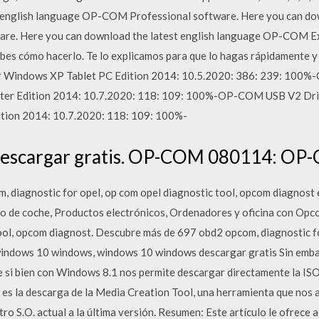
 english language OP-COM Professional software. Here you can dow
e. Here you can download the latest english language OP-COM Exp
sabes cómo hacerlo. Te lo explicamos para que lo hagas rápidament
or Windows XP Tablet PC Edition 2014: 10.5.2020: 386: 239: 100
ter Edition 2014: 10.7.2020: 118: 109: 100%-OP-COM USB V2 Driv
tion 2014: 10.7.2020: 118: 109: 100%-
escargar gratis. OP-COM 080114: OP
 diagnostic for opel, op com opel diagnostic tool, opcom diagnost 
co de coche, Productos electrónicos, Ordenadores y oficina con Opc
tool, opcom diagnost. Descubre más de 697 obd2 opcom, diagnostic fo
indows 10 windows, windows 10 windows descargar gratis Sin emba
e si bien con Windows 8.1 nos permite descargar directamente la IS
 es la descarga de la Media Creation Tool, una herramienta que nos
tro S.O. actual a la última versión. Resumen: Este artículo le ofrece 