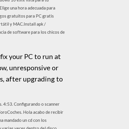
 Elige una hora adecuada para
egos gratuitos para PC gratis
átil y MAC.Install apk /
cia de software para los chicos de
x your PC to run at
low, unresponsive or
s, after upgrading to
. 4:53. Configurando o scanner
oroCoches. Hola acabo de recibir
 ha mandado un cd con los
 varias veces dentro del disco.