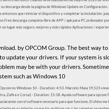
ra su descarga desde la página de Windows Update en Configuración.
s entonces que reiniciar el dispositivo y completar la instalación. ju
.Free descarga completa libre de APP / apk para PC,ordenador port
 un lugar más seguro, mejores y más rápidos Aplicaciones / experien
oad. by OPCOM Group. The best way to fi
o update your drivers. If your system is s
roblem may be with your drivers. Sometime
ystem such as Windows 10
Opcom no Windows 10 - Duration: 4:53. Marcelo Maia 19,523 views
ra, Zafira e Corsa) - Duration: 15:18. Ayuda software para opcom F
 aclararme con el software necesario para que funcione. El chino me
ante en su interior ya que los archivos rar y las carpetas se repiten