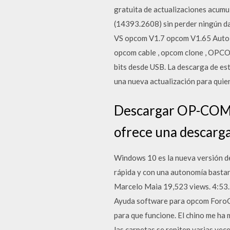
gratuita de actualizaciones ac
(14393.2608) sin perder ningún 
VS opcom V1.7 opcom V1.65 Auto C
opcom cable , opcom clone , O
bits desde USB. La descarga de est
una nueva actualización para quie
Descargar OP-COM 
ofrece una descarg
Windows 10 es la nueva versión d
rápida y con una autonomía basta
Marcelo Maia 19,523 views. 4:53.
Ayuda software para opcom ForoCo
para que funcione. El chino me ha 
las carpetas se repiten varias vec