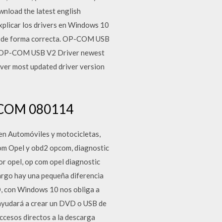
nload the latest english
licar los drivers en Windows 10
e y de forma correcta. OP-COM USB
%-OP-COM USB V2 Driver newest
er most updated driver version
-COM 080114
en Automóviles y motocicletas,
om Opel y obd2 opcom, diagnostic
r opel, op com opel diagnostic
rgo hay una pequeña diferencia
O, con Windows 10 nos obliga a
 ayudará a crear un DVD o USB de
accesos directos a la descarga