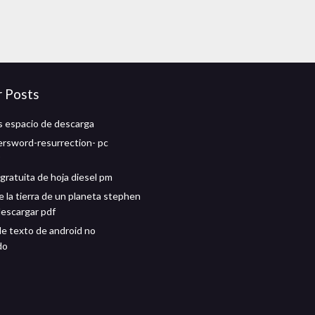
r Posts
s espacio de descarga
versword-resurrection- pc
gratuita de hoja diesel pm
e la tierra de un planeta stephen
escargar pdf
e texto de android no
do