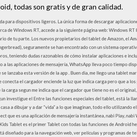
oid, todas son gratis y de gran calidad.
 para dispositivos ligeros. La única forma de descargar aplicacione
rca de Windows RT, accede a la siguiente página web: Windows RT 8
io de tu parte. Los nuevos propietarios del tablet de Amazon, el Ama
ingerbread), seguramente se han encontrado con un sistema operati
ibros, teniendo dudas razonables de cómo instalar aplicaciones e inclu
o a las aplicaciones de mensajería, WhatsApp lleva poco tiempo disp
 se lanzaba esta versión de la app . Buen dia, me llego una tablet
e conecta el cargador enciende la luz que indica carga pero que a los
e la carga segun me indica que el cargador que tiene no es el original
n investigue el Entre las funciones especiales del tablet, está la l
asa a dibujar y a dar “vida” a lo que imaginan, todo ello utilizando 
nect que es una aplicación de mensajería instantánea, nabi Play, nabi
Kids Tablet es el primer Tablet con todas las funciones de Android h
tá diseñado para la navegación web, ver películas y programas de tele