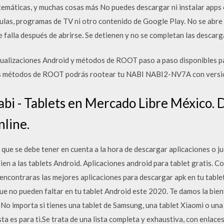
atemáticas, y muchas cosas más No puedes descargar ni instalar apps
ulas, programas de TV ni otro contenido de Google Play. No se abre 
 falla después de abrirse. Se detienen y no se completan las descarg
tualizaciones Android y métodos de ROOT paso a paso disponibles p
os métodos de ROOT podrás rootear tu NABI NABI2-NV7A con versión
bi - Tablets en Mercado Libre México. 
line.
ue se debe tener en cuenta a la hora de descargar aplicaciones o ju
bien a las tablets Android. Aplicaciones android para tablet gratis. 
 encontraras las mejores aplicaciones para descargar apk en tu table
que no pueden faltar en tu tablet Android este 2020. Te damos la bie
 No importa si tienes una tablet de Samsung, una tablet Xiaomi o una 
sta es para ti.Se trata de una lista completa y exhaustiva, con enlac