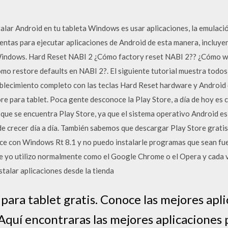
stalar Android en tu tableta Windows es usar aplicaciones, la emulaci
ientas para ejecutar aplicaciones de Android de esta manera, inclu
Windows. Hard Reset NABI 2 ¿Cómo factory reset NABI 2?? ¿Cómo wi
mo restore defaults en NABI 2?. El siguiente tutorial muestra todo
ablecimiento completo con las teclas Hard Reset hardware y Android
e para tablet. Poca gente desconoce la Play Store, a día de hoy es c
 que se encuentra Play Store, ya que el sistema operativo Android es
de crecer día a día. También sabemos que descargar Play Store gratis
ce con Windows Rt 8.1 y no puedo instalarle programas que sean fuer
 yo utilizo normalmente como el Google Chrome o el Opera y cada ve
stalar aplicaciones desde la tienda
para tablet gratis. Conoce las mejores apli
Aquí encontraras las mejores aplicaciones