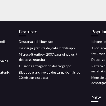
Featured
Popula
 pdf_
Descarga del álbum sox
Iphone io
Descarga gratuita de jdate mobile app
Juicio sil
descargar
Microsoft outlook 2007 para windows 7
descarga gratuita
Descarga 
ivales
Gusanos armageddon descargar pc
Retrato d
marshak d
tatonix
Bloquee el archivo de descarga de más de
30 mb con cisco asa
Mensaje d
descarga
New