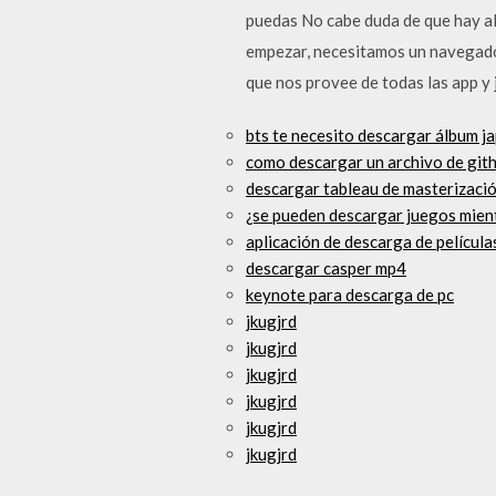
puedas No cabe duda de que hay al
empezar, necesitamos un navegador
que nos provee de todas las app y 
bts te necesito descargar álbum j
como descargar un archivo de git
descargar tableau de masterizació
¿se pueden descargar juegos mient
aplicación de descarga de película
descargar casper mp4
keynote para descarga de pc
jkugjrd
jkugjrd
jkugjrd
jkugjrd
jkugjrd
jkugjrd