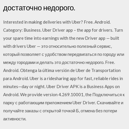
достаточно недорого.
Interested in making deliveries with Uber? Free. Android.
Category: Business. Uber Driver app – the app for drivers. Turn
your spare time into earnings with the new Driver app — built
with drivers Uber — это относительно полезный сервис,
который позволяет с удобством передвигаться по городу или
между городами и делать это достаточно недорого. Free.
Android. Obtenga la última versión de Uber de Transportation
para Android. Uber is a ridesharing app for fast, reliable rides in
minutes—day or night. Uber Driver APK is a Business Apps on
Android. We provide version 4.269.10001, the Подключиться к
парку с работающим приложением Uber Driver. Скачивайте и
получайте заказы с открытой точкой Б, отмена без потери
активности.