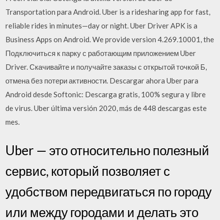
Transportation para Android. Uber is a ridesharing app for fast,
reliable rides in minutes—day or night. Uber Driver APK is a
Business Apps on Android. We provide version 4.269.10001, the
Подключиться к парку с работающим приложением Uber
Driver. Скачивайте и получайте заказы с открытой точкой Б,
отмена без потери активности. Descargar ahora Uber para
Android desde Softonic: Descarga gratis, 100% segura y libre
de virus. Uber última versión 2020, más de 448 descargas este
mes.
Uber — это относительно полезный
сервис, который позволяет с
удобством передвигаться по городу
или между городами и делать это