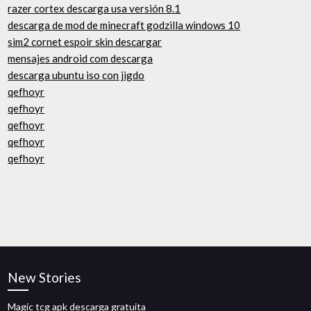
razer cortex descarga usa versión 8.1
descarga de mod de minecraft godzilla windows 10
sim2 cornet espoir skin descargar
mensajes android com descarga
descarga ubuntu iso con jigdo
qefhoyr
qefhoyr
qefhoyr
qefhoyr
qefhoyr
New Stories
Magic tcg apk descarga gratuita