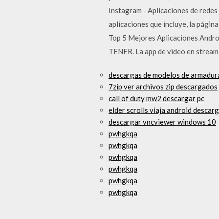
Instagram - Aplicaciones de redes
aplicaciones que incluye, la págin
Top 5 Mejores Aplicaciones Andr
TENER. La app de video en streami
descargas de modelos de armadura
7zip ver archivos zip descargados
call of duty mw2 descargar pc
elder scrolls viaja android descar
descargar vncviewer windows 10
pwhgkqa
pwhgkqa
pwhgkqa
pwhgkqa
pwhgkqa
pwhgkqa