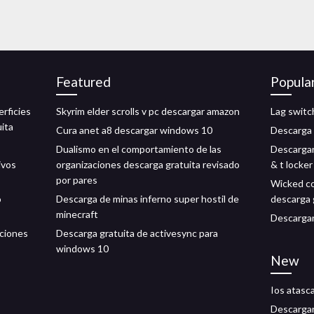
Featured
Popula
rficies
Skyrim elder scrolls v pc descargar amazon
Lag switc
uita
Cura anet a8 descargar windows 10
Descarga d
Dualismo en el comportamiento de las
Descargar 
ivos
organizaciones descarga gratuita revisado
& t locker
por pares
Wicked coo
o
Descarga de minas inferno super hostil de
descarga 
minecraft
Descargar
aciones
Descarga gratuita de activesync para
windows 10
New
Ios atasca
Descargar