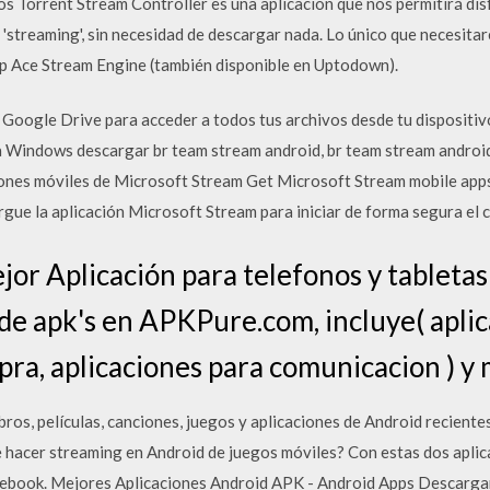
s Torrent Stream Controller es una aplicación que nos permitirá dis
'streaming', sin necesidad de descargar nada. Lo único que necesita
app Ace Stream Engine (también disponible en Uptodown).
e Google Drive para acceder a todos tus archivos desde tu dispositi
a Windows descargar br team stream android, br team stream android
iones móviles de Microsoft Stream Get Microsoft Stream mobile app
rgue la aplicación Microsoft Stream para iniciar de forma segura el 
jor Aplicación para telefonos y tabletas
de apk's en APKPure.com, incluye( aplic
pra, aplicaciones para comunicacion ) y 
libros, películas, canciones, juegos y aplicaciones de Android recien
e hacer streaming en Android de juegos móviles? Con estas dos aplic
ebook. Mejores Aplicaciones Android APK - Android Apps Descargar 