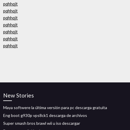
pqhhqjt
pqhhqjt
pqhhqjt
pqhhqjt
pqhhqjt
pqhhqjt
pqhhqjt
New Stories
Maya softwere la última versión para pc descarga gratuita
Eng boot g930p vps8ck1 descarga de archivos
Super smash bros brawl wii u iso descargar