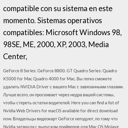
compatible con su sistema en este
momento. Sistemas operativos
compatibles: Microsoft Windows 98,
98SE, ME, 2000, XP, 2003, Media
Center,
GeForce 8 Series: GeForce 8800. GT Quadro Series: Quadro
K5000 for Mac Quadro 4000 for Mac. Вы легко сможете
удалить NVIDIA Driver с вашего Mac с завязанными глазами.
Лучше всего, он просеивает через недра вашей системы,
чтобы стереть остатки водителей. Here you can find a list of
Nvidia Web Drivers for macOS available for direct download
now. Владельцы видеокарт GeForce негодуют, по тому что
Nvidia затянула с выпуском драйверов для Mac OS Mojave