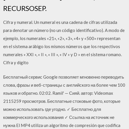
RECURSOSEP.
Cifra y numeral. Un numeral es una cadena de cifras utilizada
para denotar un número (no un código identificativo). A modo de
ejemplo, los numerales «21», «2», «3», «4» y «500» representan
en el sistema arábigo los mismos números que los respectivos
numerales « XXI », « II », « III », « IV » y D » en el sistema romano.
Cifra y dígito
Бесплатный сервис Google позволяет мгновенно переводить
слова, фразы и веб-страницы с английского на более чем 100
языков и обратно. 02:02. Ramil' — Сияй. автор: Videomax
2115259 просмотров. Бесплатные стоковые фото, которые
можно использовать где угодно. ✓ Бесплатно для
коммерческого использования ✓ Ссылка на источник не
нужна El MP4 utiliza un algoritmo de compresión que codifica