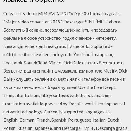
Convertir vídeo a MP4 AVI MP3 DVD y 500 formatos gratis
*Mejor video converter 2019* Descargar SIN LÍMITE ahora.
Бесплатный сервис, позволяющий хранить и передавать
файлы на любое устройство, подключённое к интернету.
Descargar videos en línea gratis | VideoSolo. Soporte de
múltiples sitios de video, incluyendo YouTube, Instagram,
Facebook, SoundCloud, Vimeo Dick Dale скачать бесплатно и
без регистрации онлайн на музыкальном портале Musify. Dick
Dale - слушать онлайн и скачать на пк и телефон все песни в
высоком качестве. Выбирай лучшее! Use the free DeepL
Translator to translate your texts with the best machine
translation available, powered by DeepL’s world-leading neural
network technology. Currently supported languages are
English, German, French, Spanish, Portuguese, Italian, Dutch,
Polish, Russian, Japanese, and Descargar Mp 4 . Descarga gratis