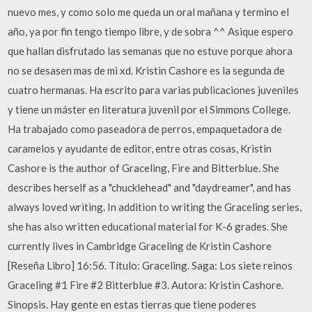
nuevo mes, y como solo me queda un oral mañana y termino el
año, ya por fin tengo tiempo libre, y de sobra ^^ Asique espero
que hallan disfrutado las semanas que no estuve porque ahora
no se desasen mas de mi xd. Kristin Cashore es la segunda de
cuatro hermanas. Ha escrito para varias publicaciones juveniles
y tiene un máster en literatura juvenil por el Simmons College.
Ha trabajado como paseadora de perros, empaquetadora de
caramelos y ayudante de editor, entre otras cosas, Kristin
Cashore is the author of Graceling, Fire and Bitterblue. She
describes herself as a "chucklehead" and "daydreamer", and has
always loved writing. In addition to writing the Graceling series,
she has also written educational material for K-6 grades. She
currently lives in Cambridge Graceling de Kristin Cashore
[Reseña Libro] 16:56. Título: Graceling. Saga: Los siete reinos
Graceling #1 Fire #2 Bitterblue #3. Autora: Kristin Cashore.
Sinopsis. Hay gente en estas tierras que tiene poderes