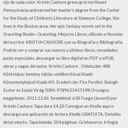
ojo de cada color. Kristin Cashore grew up in northeast
Pennsylvania and earned her master's degree from the Center
for the Study of Children's Literature at Simmons College. She
lives in the Boston area. Her epic fantasy novels set in the
Graceling Realm—Graceling, Mejores Libros, eBooks o Novelas
del escritor KRISTIN CASHORE con su Biografía y Bibliografía.
Podrás ver y comprar sus nuevos y últimos libros, novedades,
packs especiales, descargar su libro digital en PDF o ePUB,
obras y sagas del autor. Kristin Cashore . Oldalszám: 488
Kötéstípus: kemény táblás védőborítóval Kiadó:
Könyvmolyképző Kiadó Kft. Eredeti cím: Fire Fordító: Balogh
Eszter és Szalai Virág ISBN: 9789632455198 Országos
megjelenés: 2011.12.06 Termékkód: 638 Fuego (Juvenil) por
Kristin Cashore Tapa dura 14,20 Consigue un Kindle aquí o
descarga una aplicación de lectura Kindle GRATUITA. Detalles
del producto. Tapa blanda: 504 páginas; Grishaverse, trilogía