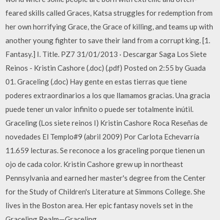
feared skills called Graces, Katsa struggles for redemption from
her own horrifying Grace, the Grace of killing, and teams up with
another young fighter to save their land from a corrupt king. [1.
Fantasy.] I. Title. PZ7 31/01/2013 · Descargar Saga Los Siete
Reinos - Kristin Cashore (.doc) (.pdf) Posted on 2:55 by Guada
01. Graceling (.doc) Hay gente en estas tierras que tiene
poderes extraordinarios a los que llamamos gracias. Una gracia
puede tener un valor infinito o puede ser totalmente inútil.
Graceling (Los siete reinos I) Kristin Cashore Roca Reseñas de
novedades El Templo#9 (abril 2009) Por Carlota Echevarría
11.659 lecturas. Se reconoce a los graceling porque tienen un
ojo de cada color. Kristin Cashore grew up in northeast
Pennsylvania and earned her master's degree from the Center
for the Study of Children's Literature at Simmons College. She
lives in the Boston area. Her epic fantasy novels set in the
Graceling Realm—Graceling,