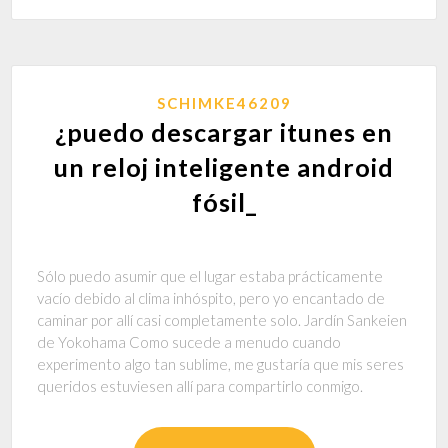
SCHIMKE46209
¿puedo descargar itunes en
un reloj inteligente android
fósil_
Sólo puedo asumir que el lugar estaba prácticamente
vacío debido al clima inhóspito, pero yo encantado de
caminar por allí casi completamente solo. Jardín Sankeien
de Yokohama Como sucede a menudo cuando
experimento algo tan sublime, me gustaría que mis seres
queridos estuviesen allí para compartirlo conmigo.