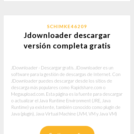
SCHIMKE46209
Jdownloader descargar
versión completa gratis
JDownloader - Descargar gratis. JDownloader es un
software para la gestión de descargas de Internet. Con
JDownloader puedes descargar desde los sitios de
descarga más populares como Rapidshare.com o
Megaupload.com. Esta página es la fuente para descargar
o actualizar el Java Runtime Environment (JRE, Java
Runtime) ya existente, también conocido como plugin de
Java (plugin), Java Virtual Machine (JVM, VM y Java VM)