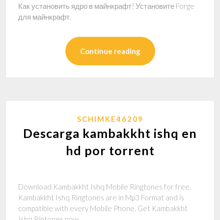
Как установить ядро в майнкрафт? Установите Forge
для майнкрафт.
Continue reading
SCHIMKE46209
Descarga kambakkht ishq en
hd por torrent
Download Kambakkht Ishq Mobile Ringtones for free.
Kambakkht Ishq Ringtones are in Mp3 Format and is
compatible with every Mobile Phone. Get Kambakkht
Ishq Rintones now.