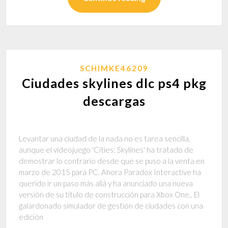
SCHIMKE46209
Ciudades skylines dlc ps4 pkg
descargas
Levantar una ciudad de la nada no es tarea sencilla,
aunque el videojuego 'Cities: Skylines' ha tratado de
demostrar lo contrario desde que se puso a la venta en
marzo de 2015 para PC. Ahora Paradox Interactive ha
querido ir un paso más allá y ha anunciado una nueva
versión de su título de construcción para Xbox One.. El
galardonado simulador de gestión de ciudades con una
edición