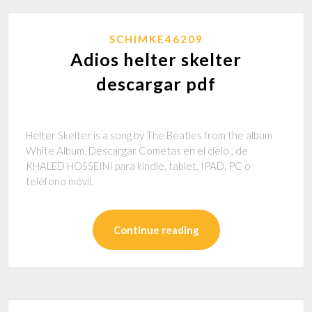
SCHIMKE46209
Adios helter skelter
descargar pdf
Helter Skelter is a song by The Beatles from the album
White Album. Descargar Cometas en el cielo., de
KHALED HOSSEINI para kindle, tablet, IPAD, PC o
teléfono móvil.
Continue reading