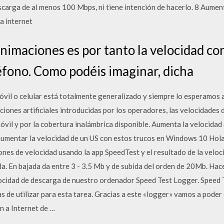
scarga de al menos 100 Mbps, ni tiene intención de hacerlo. 8 Aumen
a internet
animaciones es por tanto la velocidad co
léfono. Como podéis imaginar, dicha
móvil o celular está totalmente generalizado y siempre lo esperamos
aciones artificiales introducidas por los operadores, las velocidades
vil y por la cobertura inalámbrica disponible. Aumenta la velocidad
entar la velocidad de un US con estos trucos en Windows 10 Hola te
nes de velocidad usando la app SpeedTest y el resultado de la veloc
da. En bajada da entre 3 - 3.5 Mb y de subida del orden de 20Mb. Ha
locidad de descarga de nuestro ordenador Speed Test Logger. Speed 
as de utilizar para esta tarea. Gracias a este «logger» vamos a poder
 a Internet de …