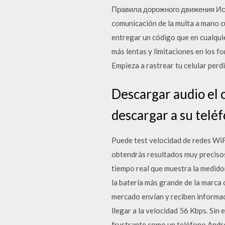
Правила дорожного движения Испа
comunicación de la multa a mano c
entregar un código que en cualqui
más lentas y limitaciones en los f
Empieza a rastrear tu celular per
Descargar audio el c
descargar a su telé
Puede test velocidad de redes WiFi
obtendrás resultados muy precisos
tiempo real que muestra la medido
la batería más grande de la marca
mercado envían y reciben informac
llegar a la velocidad 56 Kbps. Sin
frustrante como un teléfono Androi