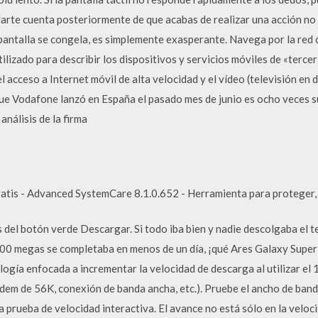
arte cuenta posteriormente de que acabas de realizar una acción no
pantalla se congela, es simplemente exasperante. Navega por la red 
ilizado para describir los dispositivos y servicios móviles de «terc
l acceso a Internet móvil de alta velocidad y el vídeo (televisión en d
ue Vodafone lanzó en España el pasado mes de junio es ocho veces su
análisis de la firma
atis - Advanced SystemCare 8.1.0.652 - Herramienta para proteger,
el botón verde Descargar. Si todo iba bien y nadie descolgaba el te
00 megas se completaba en menos de un día, ¡qué Ares Galaxy Super
logía enfocada a incrementar la velocidad de descarga al utilizar el
odem de 56K, conexión de banda ancha, etc.). Pruebe el ancho de band
a prueba de velocidad interactiva. El avance no está sólo en la velo