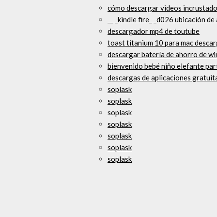
cómo descargar videos incrustados
__ _kindle fire_ _d026 ubicación d
descargador mp4 de toutube
toast titanium 10 para mac descar
descargar batería de ahorro de w
bienvenido bebé niño elefante par
descargas de aplicaciones gratuit
soplask
soplask
soplask
soplask
soplask
soplask
soplask