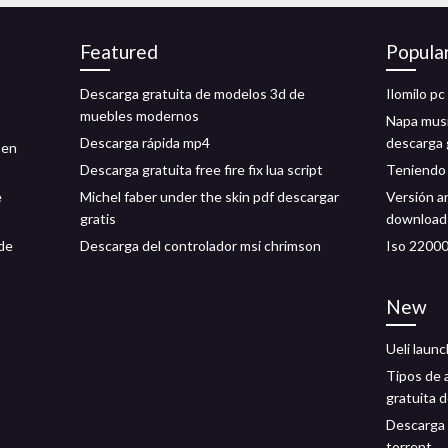
Featured
Popula
Descarga gratuita de modelos 3d de
Ilomilo pc
muebles modernos
Napa musi
Descarga rápida mp4
descarga 
 en
Descarga gratuita free fire fix lua script
Teniendo 
e
Michel faber under the skin pdf descargar
Versión a
gratis
download
 de
Descarga del controlador msi chrimson
Iso 2200
New
Ueli laun
Tipos de 
gratuita d
Descarga 
torrent