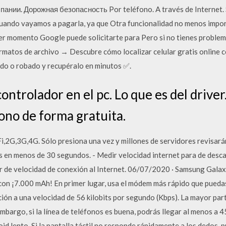
нии. Дорожная безопасность Por teléfono. A través de Internet. 
uando vayamos a pagarla, ya que Otra funcionalidad no menos import
er momento Google puede solicitarte para Pero si no tienes proble
ormatos de archivo → Descubre cómo localizar celular gratis online 
dido o robado y recupéralo en minutos ✅.
ontrolador en el pc. Lo que es del driver
fono de forma gratuita.
,2G,3G,4G. Sólo presiona una vez y millones de servidores revisarán
 en menos de 30 segundos. - Medir velocidad internet para de descar
r de velocidad de conexión al Internet. 06/07/2020 · Samsung Galax
 con ¡7.000 mAh! En primer lugar, usa el módem más rápido que pued
ión a una velocidad de 56 kilobits por segundo (Kbps). La mayor par
 embargo, si la línea de teléfonos es buena, podrás llegar al menos a 
d lento. Si la pantalla táctil no responde rápidamente a los dedos, 