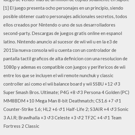
[1] El juego presenta ocho personajes en un principio, siendo
posible obtener cuatro personajes adicionales secretos, todos
ellos creados por Nintendo o uno de sus desarrolladores
second-party. Descargas de juegos gratis online en espanol
latino. Nintendo anuncio al sucesor de wii wii u en la e3 de
2011la nueva consola wii u cuenta con un controlador de
pantalla tactil graficos de alta definicion con una resolucion de
1080p y ademas es compatible con juegos y perifericos de wii
entre los que se incluyen el wii remote nunchuk y classic
controller asi como el wii balance board y wii SSBU +12 ↺3
Super Smash Bros. Ultimate; P4G +8 ↺3 Persona 4 Golden (PC)
MM8BDM +10 Mega Man 8-bit Deathmatch; CS1.6 +7 ↺1
Counter-Strike 1.6; HL2 +6 ↺1 Half-Life 2; S3AIR +4 ↺3 Sonic
3 A.I.R; Brawlhalla +3 ↺3 Celeste +3 ↺2 TF2C +4 ↺1 Team
Fortress 2 Classic