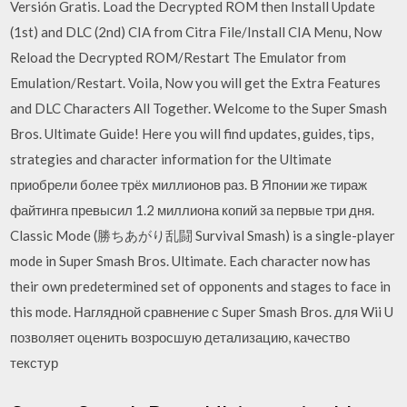
Versión Gratis. Load the Decrypted ROM then Install Update
(1st) and DLC (2nd) CIA from Citra File/Install CIA Menu, Now
Reload the Decrypted ROM/Restart The Emulator from
Emulation/Restart. Voila, Now you will get the Extra Features
and DLC Characters All Together. Welcome to the Super Smash
Bros. Ultimate Guide! Here you will find updates, guides, tips,
strategies and character information for the Ultimate
приобрели более трёх миллионов раз. В Японии же тираж
файтинга превысил 1.2 миллиона копий за первые три дня.
Classic Mode (勝ちあがり乱闘 Survival Smash) is a single-player
mode in Super Smash Bros. Ultimate. Each character now has
their own predetermined set of opponents and stages to face in
this mode. Наглядной сравнение с Super Smash Bros. для Wii U
позволяет оценить возросшую детализацию, качество
текстур