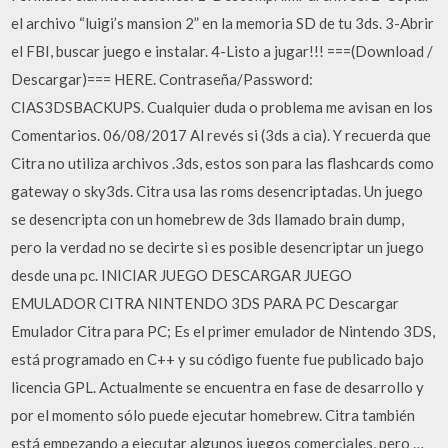
el archivo “luigi’s mansion 2” en la memoria SD de tu 3ds. 3-Abrir
el FBI, buscar juego e instalar. 4-Listo a jugar!!! ===(Download /
Descargar)=== HERE. Contraseña/Password:
CIAS3DSBACKUPS. Cualquier duda o problema me avisan en los
Comentarios. 06/08/2017 Al revés si (3ds a cia). Y recuerda que
Citra no utiliza archivos .3ds, estos son para las flashcards como
gateway o sky3ds. Citra usa las roms desencriptadas. Un juego
se desencripta con un homebrew de 3ds llamado brain dump,
pero la verdad no se decirte si es posible desencriptar un juego
desde una pc. INICIAR JUEGO DESCARGAR JUEGO
EMULADOR CITRA NINTENDO 3DS PARA PC Descargar
Emulador Citra para PC; Es el primer emulador de Nintendo 3DS,
está programado en C++ y su código fuente fue publicado bajo
licencia GPL. Actualmente se encuentra en fase de desarrollo y
por el momento sólo puede ejecutar homebrew. Citra también
está empezando a ejecutar algunos juegos comerciales, pero …