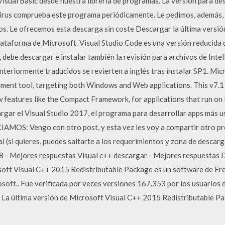
isual Basic desde nuestra librería de programas. La versión para de
ivirus comprueba este programa periódicamente. Le pedimos, además,
los. Le ofrecemos esta descarga sin coste Descargar la última versió
ataforma de Microsoft. Visual Studio Code es una versión reducida d
 debe descargar e instalar también la revisión para archivos de Intel
nteriormente traducidos se revierten a inglés tras instalar SP1. Micr
ment tool, targeting both Windows and Web applications. This v7.1 
 features like the Compact Framework, for applications that run on
rgar el Visual Studio 2017, el programa para desarrollar apps más u
CIAMOS: Vengo con otro post, y esta vez les voy a compartir otro pr
(si quieres, puedes saltarte a los requerimientos y zona de descarg
8 - Mejores respuestas Visual c++ descargar - Mejores respuestas 
oft Visual C++ 2015 Redistributable Package es un software de Fre
oft.. Fue verificada por veces versiones 167.353 por los usuarios d
. La última versión de Microsoft Visual C++ 2015 Redistributable P