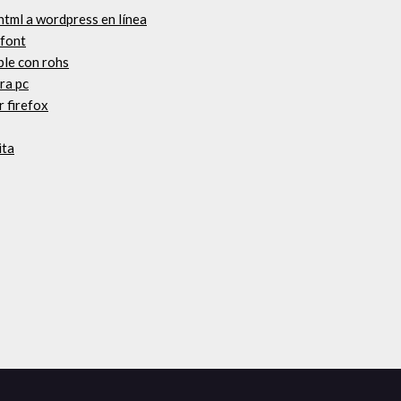
html a wordpress en línea
 font
ble con rohs
ra pc
 firefox
ita