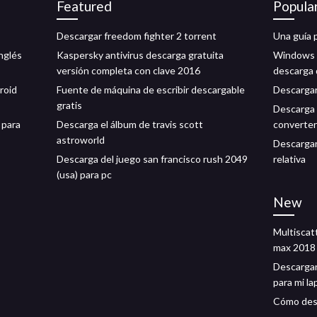
Featured
Popula
Descargar freedom fighter 2 torrent
Una guía p
nglés
Kaspersky antivirus descarga gratuita
Windows 1
versión completa con clave 2016
descarga 
roid
Fuente de máquina de escribir descargable
Descargar 
gratis
Descarga 
 para
Descarga el álbum de travis scott
converter
astroworld
Descargar
Descarga del juego san francisco rush 2049
relativa
(usa) para pc
New
Multiscat
max 2018
Descargar
para mi l
Cómo desc