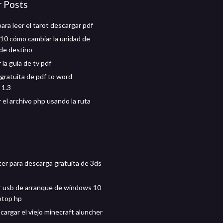
r Posts
ara leer el tarot descargar pdf
0 cómo cambiar la unidad de
de destino
la guía de tv pdf
gratuita de pdf to word
 1.3
 el archivo php usando la ruta
ter para descarga gratuita de 3ds
 usb de arranque de windows 10
aptop hp
argar el viejo minecraft aluncher