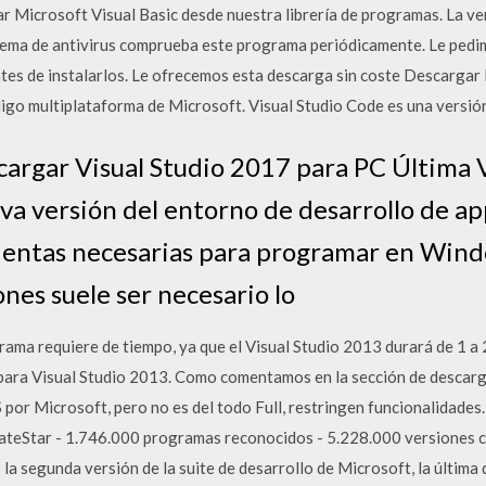
 Microsoft Visual Basic desde nuestra librería de programas. La v
istema de antivirus comprueba este programa periódicamente. Le ped
ntes de instalarlos. Le ofrecemos esta descarga sin coste Descargar 
go multiplataforma de Microsoft. Visual Studio Code es una versión
cargar Visual Studio 2017 para PC Última V
eva versión del entorno de desarrollo de a
ientas necesarias para programar en Win
ones suele ser necesario lo
ma requiere de tiempo, ya que el Visual Studio 2013 durará de 1 a
a Visual Studio 2013. Como comentamos en la sección de descarga
or Microsoft, pero no es del todo Full, restringen funcionalidades.
ateStar - 1.746.000 programas reconocidos - 5.228.000 versiones c
 la segunda versión de la suite de desarrollo de Microsoft, la última