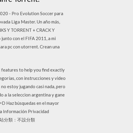
020 - Pro Evolution Soccer para
novada Liga Master. Un año más,
LINKS Y TORRENT + CRACK Y
junto con el FIFA 2011, a mi
para pc con utorrent. Crean una
features to help you find exactly
egorías, con instrucciones y video
a no estoy jugando casi nada, pero
o a la seleccion argentina y gane
! =D Haz búsquedas en el mayor
da Información Privacidad
部落格全站分類：不設分類