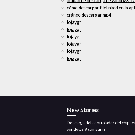
unidad de descarga de windows 1
cómo descargar filelinked en la apl
cráneo descargar mp4
lojaygr
lojaygr
lojaygr
lojaygr
lojaygr
lojaygr
New Stories
Descarga del controlador del chipse
windows 8 samsung