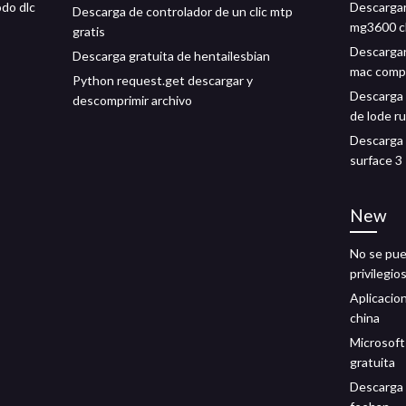
odo dlc
Descargar
Descarga de controlador de un clic mtp
mg3600 
gratis
Descargar 
Descarga gratuita de hentailesbian
mac comp
Python request.get descargar y
Descarga 
descomprimir archivo
de lode r
Descarga
surface 3
New
No se pue
privilegio
Aplicacion
china
Microsoft
gratuita
Descarga g