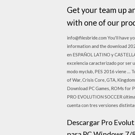
Get your team up an
with one of our prod
info@filesbride.com You'll have y
information and the download 20
en ESPAÑOL LATINO y CASTELLANO
excelencia caracterizado por ser u
modo myclub, PES 2016 viene … To
of War, Crisis Core, GTA, Kingd
Download PC Games, ROMs for PS
PRO EVOLUTION SOCCER última ver
cuenta con tres versiones distinta
Descargar Pro Evolut
para PC Windows 7/8.1