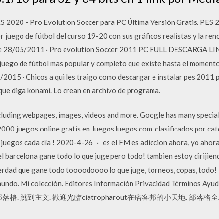
S 2020 - Pro Evolution Soccer para PC Última Versión Gratis. PES 2
 juego de fútbol del curso 19-20 con sus gráficos realistas y la re
 de 28/05/2011 · Pro evolution Soccer 2011 PC FULL DESCARGA 
uego de fútbol mas popular y completo que existe hasta el momento 
/2015 · Chicos a qui les traigo como descargar e instalar pes 2011 
 que diga konami. Lo crean en archivo de programa.
ncluding webpages, images, videos and more. Google has many special 
2000 juegos online gratis en JuegosJuegos.com, clasificados por cat
s juegos cada día ! 2020-4-26 · es el FM es adiccion ahora, yo ahor
l barcelona gane todo lo que juge pero todo! tambien estoy dirijiend
 verdad que gane todo toooodoooo lo que juge, torneos, copas, todo
mundo. Mi colección. Editores Información Privacidad Términos Ayu
harout的部落格. 跳到主文. 歡迎光臨ciatropharout在痞客邦的小天地. 