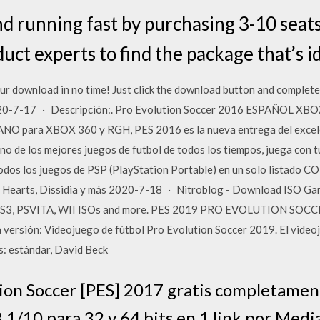
d running fast by purchasing 3-10 seats
uct experts to find the package that’s i
our download in no time! Just click the download button and complete
20-7-17 · Descripción:. Pro Evolution Soccer 2016 ESPAÑOL XBOX
 para XBOX 360 y RGH, PES 2016 es la nueva entrega del excele
no de los mejores juegos de futbol de todos los tiempos, juega con t
dos los juegos de PSP (PlayStation Portable) en un solo listado 
om Hearts, Dissidia y más 2020-7-18 · Nitroblog - Download ISO G
3, PSVITA, WII ISOs and more. PES 2019 PRO EVOLUTION SOCCER
sión: Videojuego de fútbol Pro Evolution Soccer 2019. El video
s: estándar, David Beck
ion Soccer [PES] 2017 gratis completamente
/10 para 32 y 64 bits en 1 link por Media