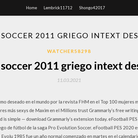
Home
Lembrick11712
Shongo42017
 SOCCER 2011 GRIEGO INTEXT DE
WATCHER58298
 soccer 2011 griego intext de
11.03.2021
timo deseado en el mundo por la revista FHM en el Top 100 mujeres 
res más sexys de Maxim en el Millions trust Grammarly’s free writing
ted is simple — download Grammarly’s extension today. eFootball PES
o de fútbol de la saga Pro Evolution Soccer. eFootball PES 2020 es e
o Evolu 1985 fue un año normal comenzado en martes en el calendari