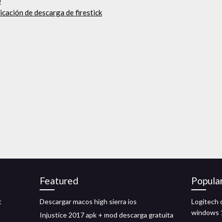
0
icación de descarga de firestick
Featured
Popula
t
Descargar macos high sierra ios
Logitech 
windows 
Injustice 2017 apk + mod descarga gratuita