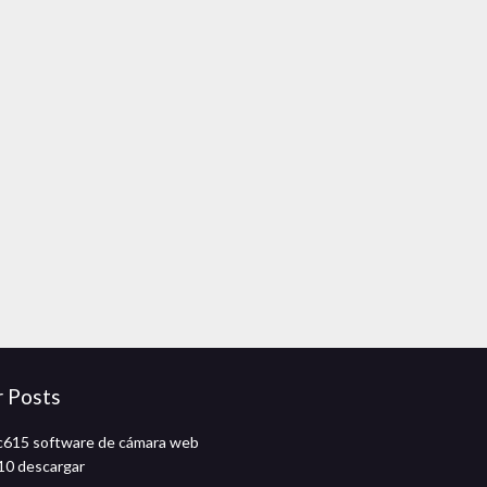
r Posts
c615 software de cámara web
10 descargar