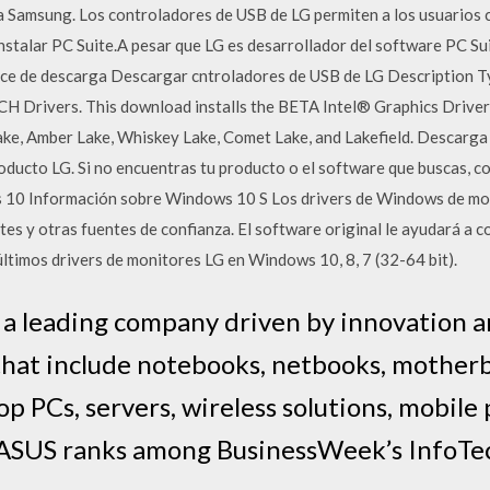
 Samsung. Los controladores de USB de LG permiten a los usuarios c
nstalar PC Suite.A pesar que LG es desarrollador del software PC Su
lace de descarga Descargar cntroladores de USB de LG Description 
rivers. This download installs the BETA Intel® Graphics Driver fo
ake, Amber Lake, Whiskey Lake, Comet Lake, and Lakefield. Descarga 
roducto LG. Si no encuentras tu producto o el software que buscas, 
s 10 Información sobre Windows 10 S Los drivers de Windows de mon
ntes y otras fuentes de confianza. El software original le ayudará a c
ltimos drivers de monitores LG en Windows 10, 8, 7 (32-64 bit).
 a leading company driven by innovation
 that include notebooks, netbooks, mother
top PCs, servers, wireless solutions, mobil
 ASUS ranks among BusinessWeek’s InfoTe