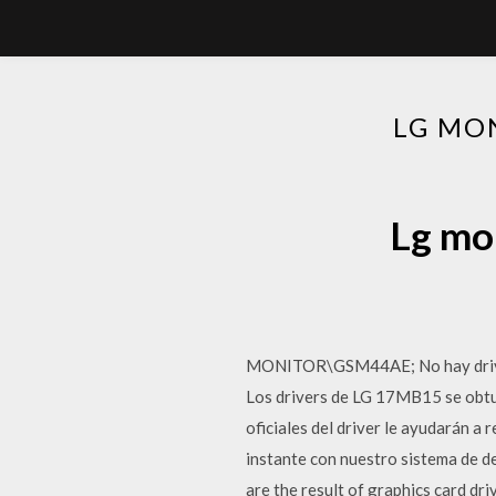
LG MO
Lg mo
MONITOR\GSM44AE; No hay driver
Los drivers de LG 17MB15 se obtuvi
oficiales del driver le ayudarán 
instante con nuestro sistema de d
are the result of graphics card dri