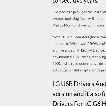
consecutive years.
The package provides the installati
system, updating (overwrite-instal
Philips Monitor drivers, firmware, b
Note: 10-GbE adapters (those tha
editions of Windows* PROWinx64.e
archive and run it. I2c Hid Devic
downloaded 1851 times, receiving
600), o si la resolución nativa de 
actualización del adaptador de gr
LG USB Drivers And
version and it also
Drivers For LG G6 H