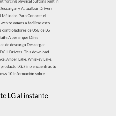
t forcing physical buttons built in
escargar y Actualizar Drivers
 4 Métodos Para Conocer el
web te vamos a facilitar esto.
os controladores de USB de LG
Suite.A pesar que LG es
nlace de descarga Descargar
 DCH Drivers. This download
Lake, Amber Lake, Whiskey Lake,
 producto LG. Si no encuentras tu
ndows 10 Información sobre
te LG al instante