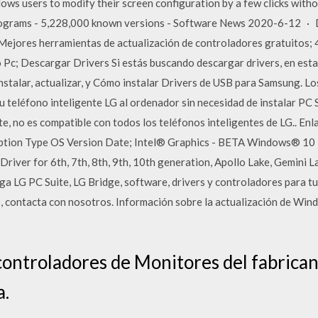
ws users to modify their screen configuration by a few clicks withou
rograms - 5,228,000 known versions - Software News 2020-6-12 · D
ejores herramientas de actualización de controladores gratuitos;
c; Descargar Drivers Si estás buscando descargar drivers, en esta 
instalar, actualizar, y Cómo instalar Drivers de USB para Samsung. L
u teléfono inteligente LG al ordenador sin necesidad de instalar PC 
te, no es compatible con todos los teléfonos inteligentes de LG.. E
iption Type OS Version Date; Intel® Graphics - BETA Windows® 10
Driver for 6th, 7th, 8th, 9th, 10th generation, Apollo Lake, Gemini 
ga LG PC Suite, LG Bridge, software, drivers y controladores para tu
, contacta con nosotros. Información sobre la actualización de Wi
controladores de Monitores del fabrican
a.