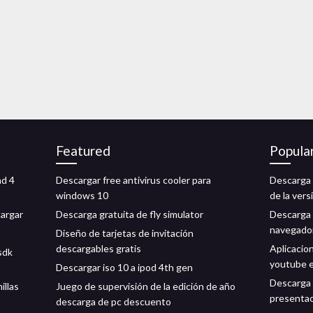
Featured
Popula
ad 4
Descargar free antivirus cooler para
Descarga 
windows 10
de la vers
argar
Descarga gratuita de fly simulator
Descarga 
navegador
Diseño de tarjetas de invitación
descargables gratis
Aplicacio
sdk
youtube 
Descargar iso 10 a ipod 4th gen
Descarga 
illas
Juego de supervisión de la edición de año
presenta
descarga de pc descuento