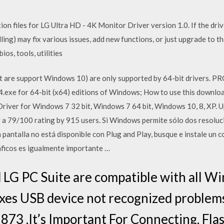
on files for LG Ultra HD - 4K Monitor Driver version 1.0. If the driv
ling) may fix various issues, add new functions, or just upgrade to 
ios, tools, utilities
t are support Windows 10) are only supported by 64-bit drivers. P
xe for 64-bit (x64) editions of Windows; How to use this downloa
e Driver for Windows 7 32 bit, Windows 7 64 bit, Windows 10, 8, XP.
 a 79/100 rating by 915 users. Si Windows permite sólo dos resolu
la pantalla no está disponible con Plug and Play, busque e instale un 
áficos es igualmente importante …
 LG PC Suite are compatible with all W
 fixes USB device not recognized probl
873 ,It’s Important For Connecting, Fl