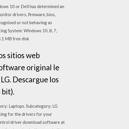
ndows 10 or Dell has determined an
itor drivers, firmware, bios,
cognised or not behaving as
ting System: Windows 10, 8, 7,
.1 MB free disk
s sitios web
software original le
s LG. Descargue los
bit).
egory: Laptops. Subcategory: LG
king for the drivers for your
ontrol driver download software at