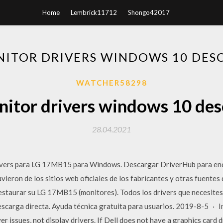
Home
Lembrick11712
Shongo42017
NITOR DRIVERS WINDOWS 10 DES
WATCHER58298
nitor drivers windows 10 des
28.04.2021
s para LG 17MB15 para Windows. Descargar DriverHub para enco
eron de los sitios web oficiales de los fabricantes y otras fuentes
a restaurar su LG 17MB15 (monitores). Todos los drivers que necesite
escarga directa. Ayuda técnica gratuita para usuarios. 2019-8-5 · In
ver issues, not display drivers. If Dell does not have a graphics card