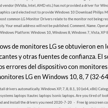
d vendor (NVidia, Intel, AMD etc.) has not provided a driver for Wi
raphics card elected not to provide Windows 10 Download Philips Mon
most common LG Monitor Drivers relate to the monitor not being re
ply. Your email address will not be published. Comment. Name. Opera
 Windows Platform: Windows 10, Windows 8, Windows 7, Vista, XP 8
ows de monitores LG se obtuvieron en lo
icantes y otras fuentes de confianza. El 
os errores del dispositivo con monitore
monitores LG en Windows 10, 8, 7 (32-64 
tall drivers automatically. Windows XP, 7, 8, 8.1, 10 (x64, x86) Cat
-systems laptops Itautec laptops Isonic laptops. Are you tired of loo
ind and install the drivers you need 2020-7-20 · Free lg onscreen c