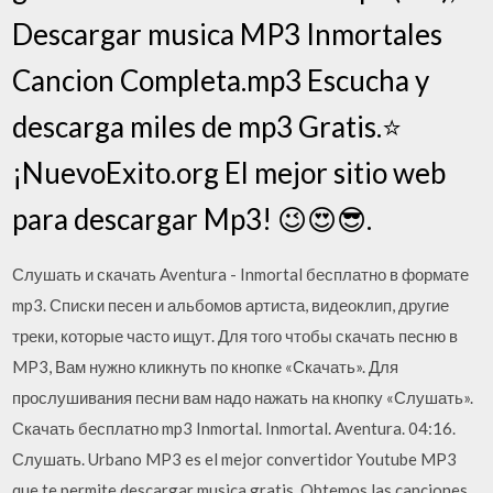
Descargar musica MP3 Inmortales
Cancion Completa.mp3 Escucha y
descarga miles de mp3 Gratis.⭐
¡NuevoExito.org El mejor sitio web
para descargar Mp3! 😉😍😎.
Слушать и скачать Aventura - Inmortal бесплатно в формате
mp3. Списки песен и альбомов артиста, видеоклип, другие
треки, которые часто ищут. Для того чтобы скачать песню в
MP3, Вам нужно кликнуть по кнопке «Скачать». Для
прослушивания песни вам надо нажать на кнопку «Слушать».
Скачать бесплатно mp3 Inmortal. Inmortal. Aventura. 04:16.
Слушать. Urbano MP3 es el mejor convertidor Youtube MP3
que te permite descargar musica gratis. Obtemos las canciones