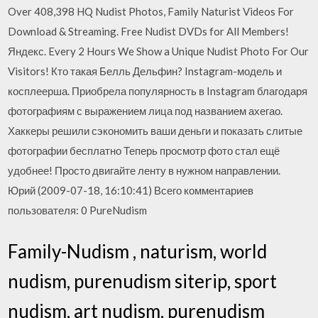
Over 408,398 HQ Nudist Photos, Family Naturist Videos For
Download & Streaming. Free Nudist DVDs for All Members!
Яндекс. Every 2 Hours We Show a Unique Nudist Photo For Our
Visitors! Кто такая Белль Дельфин? Instagram-модель и
косплеерша. Приобрела популярность в Instagram благодаря
фотографиям с выражением лица под названием ахегао.
Хаккеры решили сэкономить ваши деньги и показать слитые
фотографии бесплатно Теперь просмотр фото стал ещё
удобнее! Просто двигайте ленту в нужном направлении.
Юрий (2009-07-18, 16:10:41) Всего комментариев
пользователя: 0 PureNudism
Family-Nudism , naturism, world
nudism, purenudism siterip, sport
nudism, art nudism, purenudism