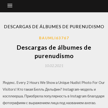
DESCARGAS DE ÁLBUMES DE PURENUDISMO
BAUMLI63767
Descargas de álbumes de
purenudismo
10.02.2021
Яндекс. Every 2 Hours We Show a Unique Nudist Photo For Our
Visitors! Кто такая Белль Дельфин? Instagram-модель и
косплеерша. Приобрела популярность в Instagram благодаря
фотографиям с выражением лица под названием ахегао.