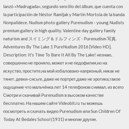
lanzó «Madrugada», segundo sencillo del álbum, que cuenta con
la participación de Néstor Ramljak y Martín Mortola de la banda
Nonpalidece. Nudism photo gallery Purenudism - young Nudists
premium gallery in high quality. Valentine day gallery family
naturism and スイミング＆ドルフィンズ - Purenudism 写真.
Adventures By The Lake 1 PureNudism 2016 [Video HD].
Description: It's Time To Bare It All By The Lake! незнаю,
совершенно не проняло, может и не педофилия,но на
искуство, простите,на мой избаловано-капризный, никак не
тянет. девки-сисьге, даже не портрет,даже не эротика,такое
ощущение что мальчёнка лет 14 телефоном снимал. из всего
Смотри и скачивай Purenudism в высоком качестве
бесплатно. На нашем сайте Videobit.ru ты можешь
посмотреть и скачать видео Purenudism или Sun Children Of
Today At Bedales School (1931) и многие другие.