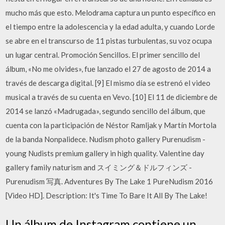
mucho más que esto. Melodrama captura un punto específico en
el tiempo entre la adolescencia y la edad adulta, y cuando Lorde
se abre en el transcurso de 11 pistas turbulentas, su voz ocupa
un lugar central. Promoción Sencillos. El primer sencillo del
álbum, «No me olvides», fue lanzado el 27 de agosto de 2014 a
través de descarga digital. [9] El mismo día se estrenó el video
musical a través de su cuenta en Vevo. [10] El 11 de diciembre de
2014 se lanzó «Madrugada», segundo sencillo del álbum, que
cuenta con la participación de Néstor Ramljak y Martín Mortola
de la banda Nonpalidece. Nudism photo gallery Purenudism -
young Nudists premium gallery in high quality. Valentine day
gallery family naturism and スイミング＆ドルフィンズ -
Purenudism 写真. Adventures By The Lake 1 PureNudism 2016
[Video HD]. Description: It's Time To Bare It All By The Lake!
Un álbum de Instagram contiene un