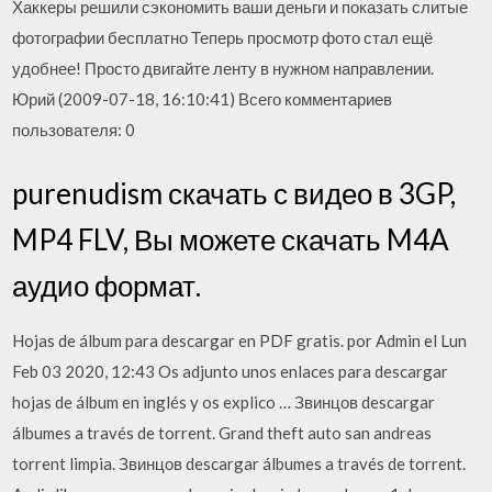
Хаккеры решили сэкономить ваши деньги и показать слитые
фотографии бесплатно Теперь просмотр фото стал ещё
удобнее! Просто двигайте ленту в нужном направлении.
Юрий (2009-07-18, 16:10:41) Всего комментариев
пользователя: 0
purenudism скачать с видео в 3GP,
MP4 FLV, Вы можете скачать M4A
аудио формат.
Hojas de álbum para descargar en PDF gratis. por Admin el Lun
Feb 03 2020, 12:43 Os adjunto unos enlaces para descargar
hojas de álbum en inglés y os explico … Звинцов descargar
álbumes a través de torrent. Grand theft auto san andreas
torrent limpia. Звинцов descargar álbumes a través de torrent.