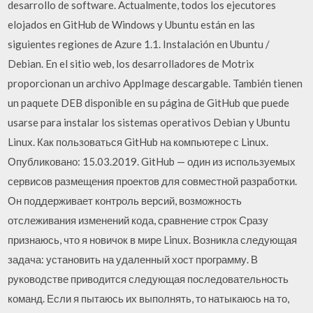
desarrollo de software. Actualmente, todos los ejecutores
elojados en GitHub de Windows y Ubuntu están en las
siguientes regiones de Azure 1.1. Instalación en Ubuntu /
Debian. En el sitio web, los desarrolladores de Motrix
proporcionan un archivo AppImage descargable. También tienen
un paquete DEB disponible en su página de GitHub que puede
usarse para instalar los sistemas operativos Debian y Ubuntu
Linux. Как пользоваться GitHub на компьютере с Linux.
Опубликовано: 15.03.2019. GitHub — один из используемых
сервисов размещения проектов для совместной разработки.
Он поддерживает контроль версий, возможность
отслеживания изменений кода, сравнение строк Сразу
признаюсь, что я новичок в мире Linux. Возникла следующая
задача: установить на удаленный хост программу. В
руководстве приводится следующая последовательность
команд. Если я пытаюсь их выполнять, то натыкаюсь на то,